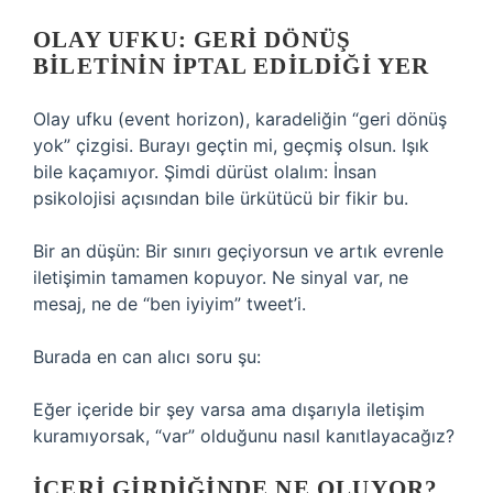
OLAY UFKU: GERI DÖNÜŞ
BILETININ İPTAL EDILDIĞI YER
Olay ufku (event horizon), karadeliğin “geri dönüş
yok” çizgisi. Burayı geçtin mi, geçmiş olsun. Işık
bile kaçamıyor. Şimdi dürüst olalım: İnsan
psikolojisi açısından bile ürkütücü bir fikir bu.
Bir an düşün: Bir sınırı geçiyorsun ve artık evrenle
iletişimin tamamen kopuyor. Ne sinyal var, ne
mesaj, ne de “ben iyiyim” tweet’i.
Burada en can alıcı soru şu:
Eğer içeride bir şey varsa ama dışarıyla iletişim
kuramıyorsak, “var” olduğunu nasıl kanıtlayacağız?
İÇERI GIRDIĞINDE NE OLUYOR?