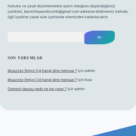
Hukuka ve yasal düzenlemelere aykırı olduğunu düşündüğünüz
içerikleri,
backlinkpanelicomtr@gmail.com
adresine bildirmeniz halinde,
ilgili içerikler yasal süre içerisinde sitemizden kaldırılacaktır.
Arama
SON YORUMLAR
Muazzez İlmiye Çığ hangi dine mensup ?
için
admin
Muazzez İlmiye Çığ hangi dine mensup ?
için
Kısa
Osmanlı tapusu nedir ne işe yarar ?
için
admin
r giriş adresi
betexper.xyz
m elexbet