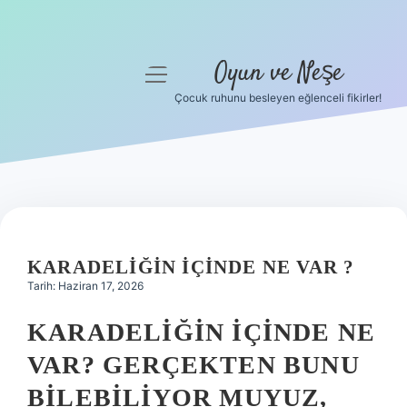
Oyun ve Neşe
menüyü
aç
Çocuk ruhunu besleyen eğlenceli fikirler!
Anasayfa
Gizlilik Politikası
Yasal Uyarı
Hakkımızda
KARADELIĞIN IÇINDE NE VAR ?
Tarih: Haziran 17, 2026
KARADELIĞIN İÇINDE NE
VAR? GERÇEKTEN BUNU
BILEBILIYOR MUYUZ,