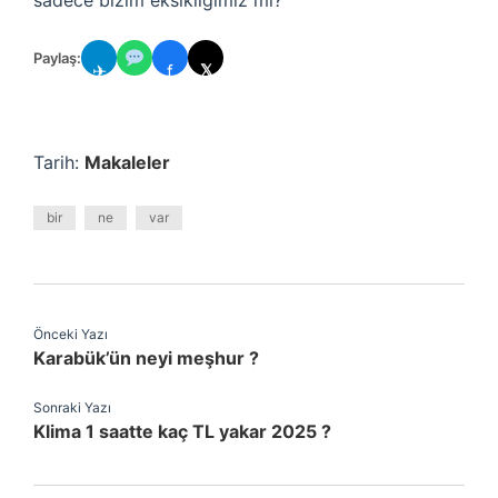
sadece bizim eksikliğimiz mi?
Paylaş:
✈
f
𝕏
Tarih:
Makaleler
bir
ne
var
Önceki Yazı
Karabük’ün neyi meşhur ?
Sonraki Yazı
Klima 1 saatte kaç TL yakar 2025 ?