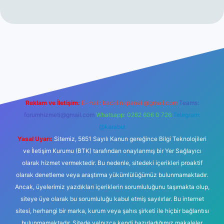
riş adresi
betexper.xyz
m elexbet
Reklam ve İletişim:
E-mail:
backlinkpaneli@gmail.com
Teams:
forumhizmeti@gmail.com
Whatsapp: 0262 606 0 726
Telegram:
@karabul
Yasal Uyarı:
Sitemiz, 5651 Sayılı Kanun gereğince Bilgi Teknolojileri
ve İletişim Kurumu (BTK) tarafından onaylanmış bir Yer Sağlayıcı
olarak hizmet vermektedir. Bu nedenle, sitedeki içerikleri proaktif
olarak denetleme veya araştırma yükümlülüğümüz bulunmamaktadır.
Ancak, üyelerimiz yazdıkları içeriklerin sorumluluğunu taşımakta olup,
siteye üye olarak bu sorumluluğu kabul etmiş sayılırlar. Bu internet
sitesi, herhangi bir marka, kurum veya şahıs şirketi ile hiçbir bağlantısı
bulunmamaktadır. Sitede yalnızca kendi hazırladığımız makaleler