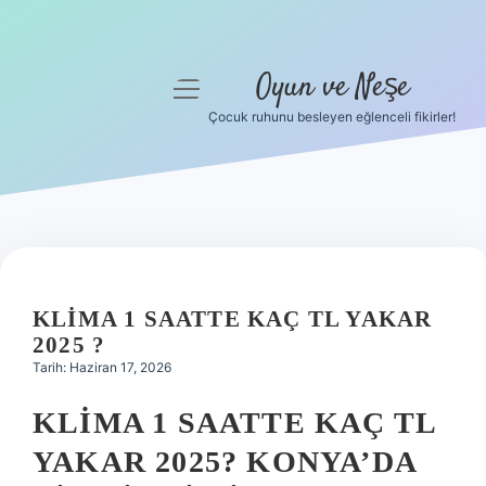
Oyun ve Neşe
menüyü
aç
Çocuk ruhunu besleyen eğlenceli fikirler!
Anasayfa
Gizlilik Politikası
Yasal Uyarı
Hakkımızda
KLIMA 1 SAATTE KAÇ TL YAKAR
2025 ?
Tarih: Haziran 17, 2026
KLIMA 1 SAATTE KAÇ TL
YAKAR 2025? KONYA’DA