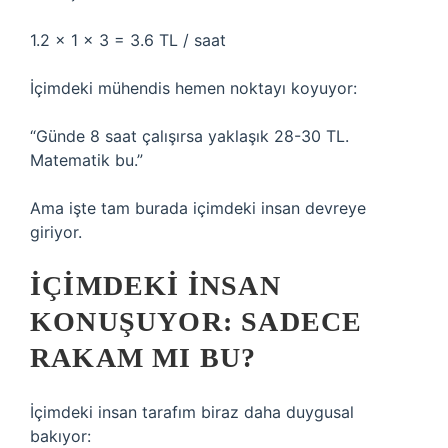
1.2 × 1 × 3 = 3.6 TL / saat
İçimdeki mühendis hemen noktayı koyuyor:
“Günde 8 saat çalışırsa yaklaşık 28-30 TL.
Matematik bu.”
Ama işte tam burada içimdeki insan devreye
giriyor.
İÇIMDEKI İNSAN
KONUŞUYOR: SADECE
RAKAM MI BU?
İçimdeki insan tarafım biraz daha duygusal
bakıyor: