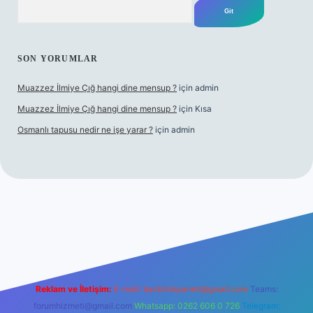
Arama
SON YORUMLAR
Muazzez İlmiye Çığ hangi dine mensup ?
için
admin
Muazzez İlmiye Çığ hangi dine mensup ?
için
Kısa
Osmanlı tapusu nedir ne işe yarar ?
için
admin
per giriş adresi
betexper.xyz
m elexbet
Reklam ve İletişim:
E-mail:
backlinkpaneli@gmail.com
Teams:
forumhizmeti@gmail.com
Whatsapp: 0262 606 0 726
Telegram: