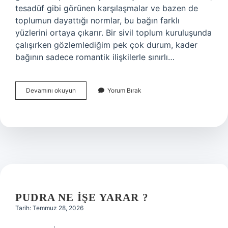
tesadüf gibi görünen karşılaşmalar ve bazen de
toplumun dayattığı normlar, bu bağın farklı
yüzlerini ortaya çıkarır. Bir sivil toplum kuruluşunda
çalışırken gözlemlediğim pek çok durum, kader
bağının sadece romantik ilişkilerle sınırlı…
İpleri
Devamını okuyun
Yorum Bırak
koparmak
ne
anlama
gelir
?
PUDRA NE IŞE YARAR ?
Tarih: Temmuz 28, 2026