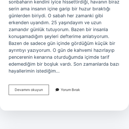
sonbaharın kendini iyice hissettirdiği, havanın biraz
serin ama insanın içine garip bir huzur bıraktığı
günlerden biriydi. O sabah her zamanki gibi
erkenden uyandım. 25 yaşındayım ve uzun
zamandır günlük tutuyorum. Bazen bir insanla
konuşamadığım şeyleri defterime anlatıyorum.
Bazen de sadece gün içinde gördüğüm küçük bir
ayrıntıyı yazıyorum. O gün de kahvemi hazırlayıp
pencerenin kenarına oturduğumda içimde tarif
edemediğim bir boşluk vardı. Son zamanlarda bazı
hayallerimin istediğim…
Kurbağa
Devamını okuyun
Yorum Bırak
omurgalı
mıdır
yoksa
omurgasız
mıdır
?