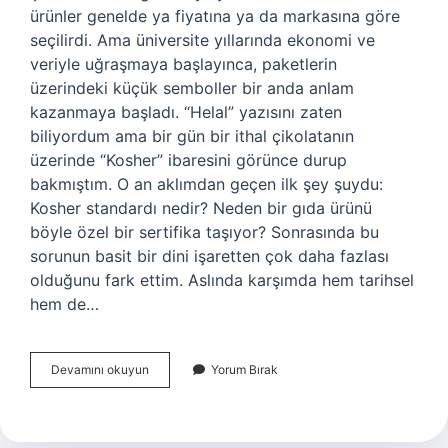
ürünler genelde ya fiyatına ya da markasına göre
seçilirdi. Ama üniversite yıllarında ekonomi ve
veriyle uğraşmaya başlayınca, paketlerin
üzerindeki küçük semboller bir anda anlam
kazanmaya başladı. “Helal” yazısını zaten
biliyordum ama bir gün bir ithal çikolatanın
üzerinde “Kosher” ibaresini görünce durup
bakmıştım. O an aklımdan geçen ilk şey şuydu:
Kosher standardı nedir? Neden bir gıda ürünü
böyle özel bir sertifika taşıyor? Sonrasında bu
sorunun basit bir dini işaretten çok daha fazlası
olduğunu fark ettim. Aslında karşımda hem tarihsel
hem de…
Kosher
Devamını okuyun
Yorum Bırak
standardı
nedir
?