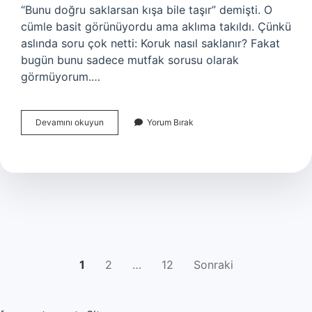
“Bunu doğru saklarsan kışa bile taşır” demişti. O
cümle basit görünüyordu ama aklıma takıldı. Çünkü
aslında soru çok netti: Koruk nasıl saklanır? Fakat
bugün bunu sadece mutfak sorusu olarak
görmüyorum.…
Koruk
Devamını okuyun
Yorum Bırak
suyu
lekesi
nasıl
çıkarılır
?
YAZI
1
2
…
12
Sonraki
SAYFALAMASI