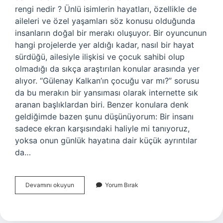
rengi nedir ? Ünlü isimlerin hayatları, özellikle de
aileleri ve özel yaşamları söz konusu olduğunda
insanların doğal bir merakı oluşuyor. Bir oyuncunun
hangi projelerde yer aldığı kadar, nasıl bir hayat
sürdüğü, ailesiyle ilişkisi ve çocuk sahibi olup
olmadığı da sıkça araştırılan konular arasında yer
alıyor. “Gülenay Kalkan’ın çocuğu var mı?” sorusu
da bu merakın bir yansıması olarak internette sık
aranan başlıklardan biri. Benzer konulara denk
geldiğimde bazen şunu düşünüyorum: Bir insanı
sadece ekran karşısındaki haliyle mi tanıyoruz,
yoksa onun günlük hayatına dair küçük ayrıntılar
da…
Gülenay
Devamını okuyun
Yorum Bırak
Kalkan’ın
çocuğu
var
mı