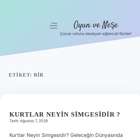
Oyun ve Neşe
menüyü
aç
Çocuk ruhunu besleyen eğlenceli fikirler!
Anasayfa
Gizlilik Politikası
Yasal Uyarı
ETIKET:
BIR
Hakkımızda
KURTLAR NEYIN SIMGESIDIR ?
Tarih: Ağustos 7, 2026
Kurtlar Neyin Simgesidir? Geleceğin Dünyasında