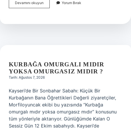
Kurtlar
Devamını okuyun
Yorum Bırak
neyin
simgesidir
?
KURBAĞA OMURGALI MIDIR
YOKSA OMURGASIZ MIDIR ?
Tarih: Ağustos 7, 2026
Kayseri’de Bir Sonbahar Sabahı: Küçük Bir
Kurbağanın Bana Öğrettikleri Değerli ziyaretçiler,
Morfiloyuncak ekibi bu yazısında “Kurbağa
omurgalı mıdır yoksa omurgasız mıdır” konusunu
tüm yönleriyle aktarıyor. Günlüğümde Kalan O
Sessiz Gün 12 Ekim sabahıydı. Kayseri’de