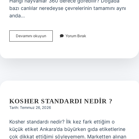
Hangi hayvanlar 360 derece görebilir? Doğada
bazı canlılar neredeyse çevrelerinin tamamını aynı
anda…
Koyun
Devamını okuyun
Yorum Bırak
beyni
helal
mi
?
KOSHER STANDARDI NEDIR ?
Tarih: Temmuz 26, 2026
Kosher standardı nedir? İlk kez fark ettiğim o
küçük etiket Ankara’da büyürken gıda etiketlerine
çok dikkat ettiğimi söyleyemem. Marketten alınan