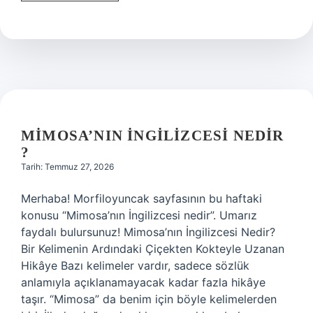
ne
işe
yarar
?
MIMOSA’NIN İNGILIZCESI NEDIR
?
Tarih: Temmuz 27, 2026
Merhaba! Morfiloyuncak sayfasının bu haftaki
konusu “Mimosa’nın İngilizcesi nedir”. Umarız
faydalı bulursunuz! Mimosa’nın İngilizcesi Nedir?
Bir Kelimenin Ardındaki Çiçekten Kokteyle Uzanan
Hikâye Bazı kelimeler vardır, sadece sözlük
anlamıyla açıklanamayacak kadar fazla hikâye
taşır. “Mimosa” da benim için böyle kelimelerden