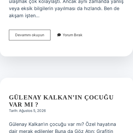
ulaşmak çok kolaylaştı. Ancak aynı zamanda yanlış
veya eksik bilgilerin yayılması da hızlandı. Ben de
akşam işten…
Kuranı
Devamını okuyun
Yorum Bırak
Kerim
66
ayet
neden
yok
?
GÜLENAY KALKAN’IN ÇOCUĞU
VAR MI ?
Tarih: Ağustos 5, 2026
Gülenay Kalkan’ın çocuğu var mı? Özel hayatına
dair merak edilenler Buna da Göz Atın: Grafitin