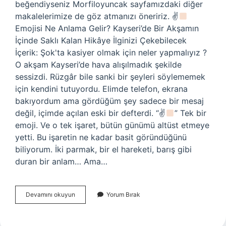
beğendiyseniz Morfiloyuncak sayfamızdaki diğer
makalelerimize de göz atmanızı öneririz. ✌
Emojisi Ne Anlama Gelir? Kayseri’de Bir Akşamın
İçinde Saklı Kalan Hikâye İlginizi Çekebilecek
İçerik: Şok'ta kasiyer olmak için neler yapmalıyız ?
O akşam Kayseri’de hava alışılmadık şekilde
sessizdi. Rüzgâr bile sanki bir şeyleri söylememek
için kendini tutuyordu. Elimde telefon, ekrana
bakıyordum ama gördüğüm şey sadece bir mesaj
değil, içimde açılan eski bir defterdi. “✌
” Tek bir
emoji. Ve o tek işaret, bütün günümü altüst etmeye
yetti. Bu işaretin ne kadar basit göründüğünü
biliyorum. İki parmak, bir el hareketi, barış gibi
duran bir anlam… Ama…
✌
Devamını okuyun
Yorum Bırak
emojisi
ne