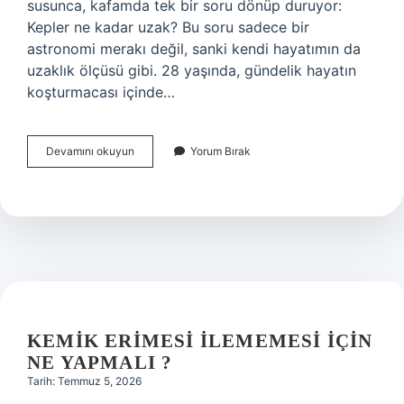
susunca, kafamda tek bir soru dönüp duruyor:
Kepler ne kadar uzak? Bu soru sadece bir
astronomi merakı değil, sanki kendi hayatımın da
uzaklık ölçüsü gibi. 28 yaşında, gündelik hayatın
koşturmacası içinde…
Kepler
Devamını okuyun
Yorum Bırak
ne
kadar
uzak
?
KEMIK ERIMESI İLEMEMESI İÇIN
NE YAPMALI ?
Tarih: Temmuz 5, 2026