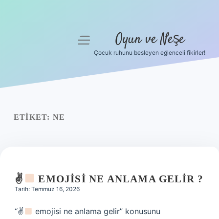
Oyun ve Neşe
menüyü
aç
Çocuk ruhunu besleyen eğlenceli fikirler!
Anasayfa
Gizlilik Politikası
Yasal Uyarı
ETIKET:
NE
Hakkımızda
✌
EMOJISI NE ANLAMA GELIR ?
Tarih: Temmuz 16, 2026
“✌
emojisi ne anlama gelir” konusunu