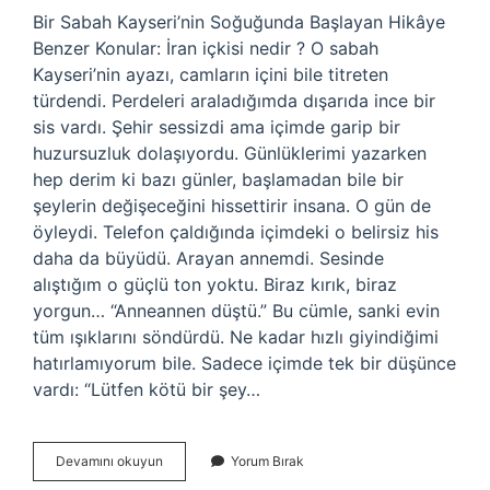
Bir Sabah Kayseri’nin Soğuğunda Başlayan Hikâye
Benzer Konular: İran içkisi nedir ? O sabah
Kayseri’nin ayazı, camların içini bile titreten
türdendi. Perdeleri araladığımda dışarıda ince bir
sis vardı. Şehir sessizdi ama içimde garip bir
huzursuzluk dolaşıyordu. Günlüklerimi yazarken
hep derim ki bazı günler, başlamadan bile bir
şeylerin değişeceğini hissettirir insana. O gün de
öyleydi. Telefon çaldığında içimdeki o belirsiz his
daha da büyüdü. Arayan annemdi. Sesinde
alıştığım o güçlü ton yoktu. Biraz kırık, biraz
yorgun… “Anneannen düştü.” Bu cümle, sanki evin
tüm ışıklarını söndürdü. Ne kadar hızlı giyindiğimi
hatırlamıyorum bile. Sadece içimde tek bir düşünce
vardı: “Lütfen kötü bir şey…
Kemik
Devamını okuyun
Yorum Bırak
erimesi