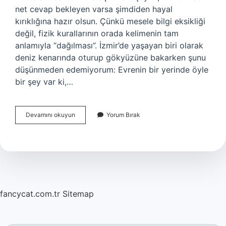
net cevap bekleyen varsa şimdiden hayal
kırıklığına hazır olsun. Çünkü mesele bilgi eksikliği
değil, fizik kurallarının orada kelimenin tam
anlamıyla “dağılması”. İzmir’de yaşayan biri olarak
deniz kenarında oturup gökyüzüne bakarken şunu
düşünmeden edemiyorum: Evrenin bir yerinde öyle
bir şey var ki,…
Karadeliğin
Devamını okuyun
Yorum Bırak
içinde
ne
var
?
fancycat.com.tr
Sitemap