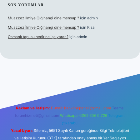
SON YORUMLAR
Muazzez İlmiye Çığ hangi dine mensup ?
için
admin
Muazzez İlmiye Çığ hangi dine mensup ?
için
Kısa
Osmanlı tapusu nedir ne işe yarar ?
için
admin
giriş
Betexper giriş adresi
betexper.xyz
m elexbet
Reklam ve İletişim:
E-mail:
backlinkpaneli@gmail.com
Teams:
forumhizmeti@gmail.com
Whatsapp: 0262 606 0 726
Telegram:
@karabul
Yasal Uyarı:
Sitemiz, 5651 Sayılı Kanun gereğince Bilgi Teknolojileri
ve İletişim Kurumu (BTK) tarafından onaylanmış bir Yer Sağlayıcı