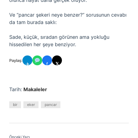
olunca hayat daha gerçek oluyor.
Ve “pancar şekeri neye benzer?” sorusunun cevabı
da tam burada saklı:
Sade, küçük, sıradan görünen ama yokluğu
hissedilen her şeye benziyor.
Paylaş:
✈
f
𝕏
Tarih:
Makaleler
bir
eker
pancar
Önceki Yazı