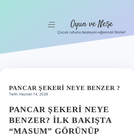
Oyun ve Neşe
menüyü
aç
Çocuk ruhunu besleyen eğlenceli fikirler!
Anasayfa
Gizlilik Politikası
Yasal Uyarı
Hakkımızda
PANCAR ŞEKERI NEYE BENZER ?
Tarih: Haziran 14, 2026
PANCAR ŞEKERI NEYE
BENZER? İLK BAKIŞTA
“MASUM” GÖRÜNÜP