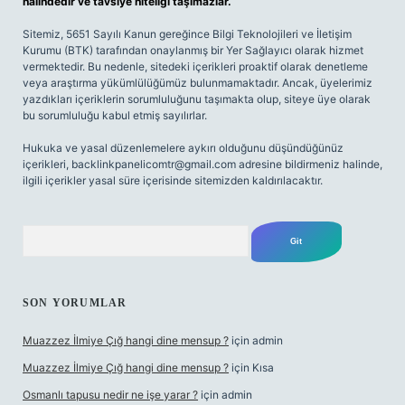
halindedir ve tavsiye niteliği taşımazlar.
Sitemiz, 5651 Sayılı Kanun gereğince Bilgi Teknolojileri ve İletişim
Kurumu (BTK) tarafından onaylanmış bir Yer Sağlayıcı olarak hizmet
vermektedir. Bu nedenle, sitedeki içerikleri proaktif olarak denetleme
veya araştırma yükümlülüğümüz bulunmamaktadır. Ancak, üyelerimiz
yazdıkları içeriklerin sorumluluğunu taşımakta olup, siteye üye olarak
bu sorumluluğu kabul etmiş sayılırlar.
Hukuka ve yasal düzenlemelere aykırı olduğunu düşündüğünüz
içerikleri,
backlinkpanelicomtr@gmail.com
adresine bildirmeniz halinde,
ilgili içerikler yasal süre içerisinde sitemizden kaldırılacaktır.
Arama
SON YORUMLAR
Muazzez İlmiye Çığ hangi dine mensup ?
için
admin
Muazzez İlmiye Çığ hangi dine mensup ?
için
Kısa
Osmanlı tapusu nedir ne işe yarar ?
için
admin