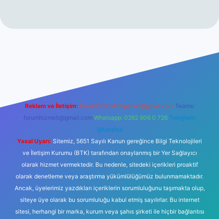
giriş adresi
betexper.xyz
m elexbet
Reklam ve İletişim:
E-mail:
backlinkpaneli@gmail.com
Teams:
forumhizmeti@gmail.com
Whatsapp: 0262 606 0 726
Telegram:
@karabul
Yasal Uyarı:
Sitemiz, 5651 Sayılı Kanun gereğince Bilgi Teknolojileri
ve İletişim Kurumu (BTK) tarafından onaylanmış bir Yer Sağlayıcı
olarak hizmet vermektedir. Bu nedenle, sitedeki içerikleri proaktif
olarak denetleme veya araştırma yükümlülüğümüz bulunmamaktadır.
Ancak, üyelerimiz yazdıkları içeriklerin sorumluluğunu taşımakta olup,
siteye üye olarak bu sorumluluğu kabul etmiş sayılırlar. Bu internet
sitesi, herhangi bir marka, kurum veya şahıs şirketi ile hiçbir bağlantısı