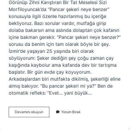
Görünüp Zihni Karıştıran Bir Tat Meselesi Sizi
Morfiloyuncak’da “Pancar şekeri neye benzer”
konusuyla ilgili özenle hazırlanmış bu içeriğe
bekliyoruz. Bazı sorular vardır, mutfağa girip
dolaba bakarsın ama aslında dolaptan çok kafanın
içine bakman gerekir. “Pancar şekeri neye benzer?”
sorusu da benim için tam olarak böyle bir şey.
İzmir’de yaşayan 25 yaşında biri olarak
söylüyorum: Şeker dediğin şey çoğu zaman çay
kaşığında kaybolur ama kafanda dev bir tartışma
başlatır. Bir gün evde çay koyuyorum.
Arkadaşlardan biri mutfakta dikilmiş, şekerliği eline
almış bakıyor. “Bu pancar şekeri mi ya?” Ben de
otomatik refleks: “Evet… yani büyük…
Pancar
Devamını okuyun
Yorum Bırak
şekeri
neye
benzer