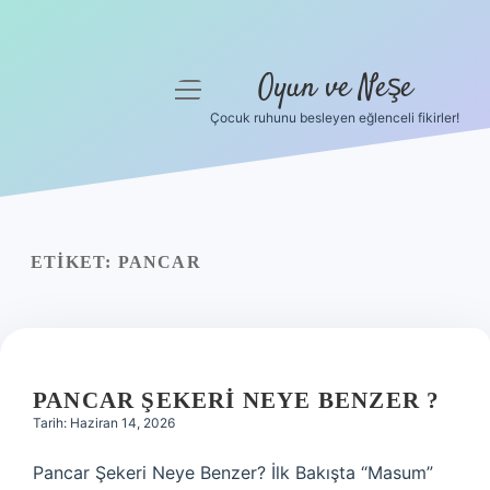
Oyun ve Neşe
menüyü
aç
Çocuk ruhunu besleyen eğlenceli fikirler!
Anasayfa
Gizlilik Politikası
Yasal Uyarı
ETIKET:
PANCAR
Hakkımızda
PANCAR ŞEKERI NEYE BENZER ?
Tarih: Haziran 14, 2026
Pancar Şekeri Neye Benzer? İlk Bakışta “Masum”