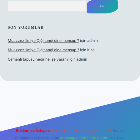
Arama
SON YORUMLAR
Muazzez İlmiye Çığ hangi dine mensup ?
için
admin
Muazzez İlmiye Çığ hangi dine mensup ?
için
Kısa
Osmanlı tapusu nedir ne işe yarar ?
için
admin
etexper giriş adresi
betexper.xyz
m elexbet
Reklam ve İletişim:
E-mail:
backlinkpaneli@gmail.com
Teams:
forumhizmeti@gmail.com
Whatsapp: 0262 606 0 726
Telegram: