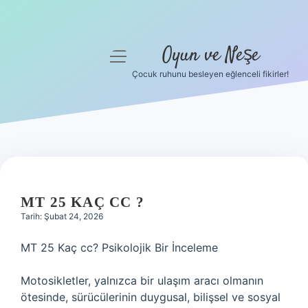
Oyun ve Neşe
menüyü
aç
Çocuk ruhunu besleyen eğlenceli fikirler!
Anasayfa
Gizlilik Politikası
Yasal Uyarı
Hakkımızda
MT 25 KAÇ CC ?
Tarih: Şubat 24, 2026
MT 25 Kaç cc? Psikolojik Bir İnceleme
Motosikletler, yalnızca bir ulaşım aracı olmanın
ötesinde, sürücülerinin duygusal, bilişsel ve sosyal