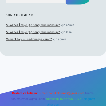
SON YORUMLAR
Muazzez İlmiye Çığ hangi dine mensup ?
için
admin
Muazzez İlmiye Çığ hangi dine mensup ?
için
Kısa
Osmanlı tapusu nedir ne işe yarar ?
için
admin
etexper giriş adresi
betexper.xyz
m elexbet
Reklam ve İletişim:
E-mail:
backlinkpaneli@gmail.com
Teams:
forumhizmeti@gmail.com
Whatsapp: 0262 606 0 726
Telegram:
@karabul