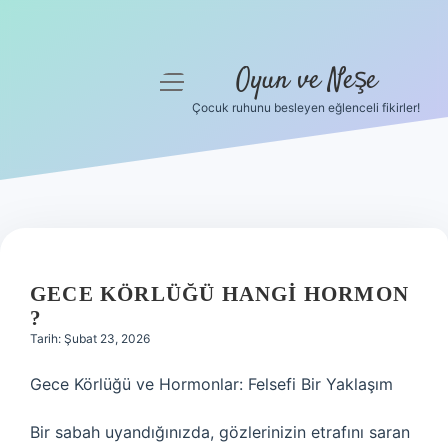
Oyun ve Neşe
menüyü
aç
Çocuk ruhunu besleyen eğlenceli fikirler!
Anasayfa
Gizlilik Politikası
Yasal Uyarı
Hakkımızda
GECE KÖRLÜĞÜ HANGI HORMON
?
Tarih: Şubat 23, 2026
Gece Körlüğü ve Hormonlar: Felsefi Bir Yaklaşım
Bir sabah uyandığınızda, gözlerinizin etrafını saran