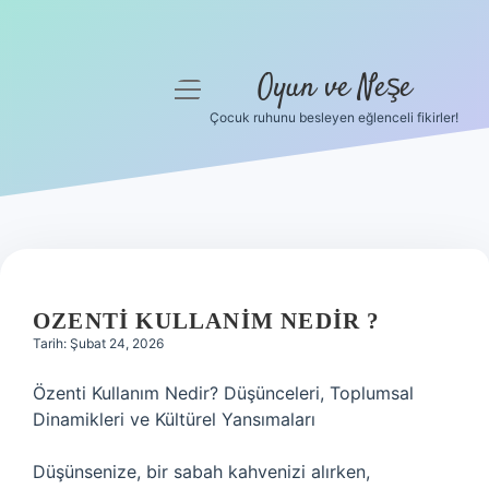
Oyun ve Neşe
menüyü
aç
Çocuk ruhunu besleyen eğlenceli fikirler!
Anasayfa
Gizlilik Politikası
Yasal Uyarı
Hakkımızda
OZENTI KULLANIM NEDIR ?
Tarih: Şubat 24, 2026
Özenti Kullanım Nedir? Düşünceleri, Toplumsal
Dinamikleri ve Kültürel Yansımaları
Düşünsenize, bir sabah kahvenizi alırken,