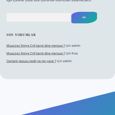
ilgili içerikler yasal süre içerisinde sitemizden kaldırılacaktır.
Arama
SON YORUMLAR
Muazzez İlmiye Çığ hangi dine mensup ?
için
admin
Muazzez İlmiye Çığ hangi dine mensup ?
için
Kısa
Osmanlı tapusu nedir ne işe yarar ?
için
admin
exper giriş adresi
betexper.xyz
m elexbet