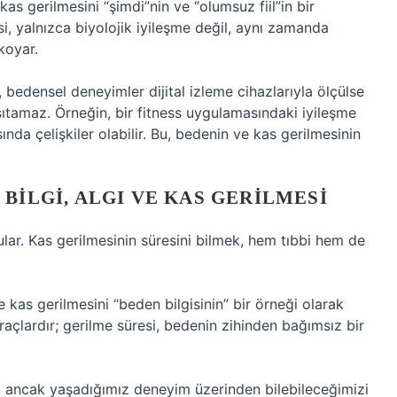
 kas gerilmesini “şimdi”nin ve “olumsuz fiil”in bir
i, yalnızca biyolojik iyileşme değil, aynı zamanda
 koyar.
 bedensel deneyimler dijital izleme cihazlarıyla ölçülse
sıtamaz. Örneğin, bir fitness uygulamasındaki iyileşme
asında çelişkiler olabilir. Bu, bedenin ve kas gerilmesinin
BILGI, ALGI VE KAS GERILMESI
rgular. Kas gerilmesinin süresini bilmek, hem tıbbi hem de
 kas gerilmesini “beden bilgisinin” bir örneği olarak
 araçlardır; gerilme süresi, bedenin zihinden bağımsız bir
ni ancak yaşadığımız deneyim üzerinden bilebileceğimizi