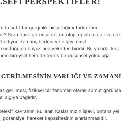
LSEFI PERSPEKTIFLER:
 hafif bir gerginlik hissettiğimi fark ettim.
? Soru basit görünse de, ontoloji, epistemoloji ve etik
t ediyor. Zamanı, bedeni ve bilgiyi nasıl
 sunduğu en büyük hediyelerden biridir. Bu yazıda, kas
, hem bireysel hem de teorik bir düşünsel yolculuğa
 GERILMESININ VARLIĞI VE ZAMANI
Kas gerilmesi, fiziksel bir fenomen olarak somut görünse
l algıya bağlıdır.
leki” kavramını kullanır. Kaslarımızın işlevi, potansiyel
i, potansiyel hareket kapasitesinin sınırlanmasıdır.