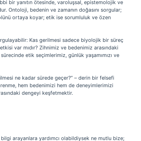
bi bir yanıtın ötesinde, varoluşsal, epistemolojik ve
dur. Ontoloji, bedenin ve zamanın doğasını sorgular;
 rolünü ortaya koyar; etik ise sorumluluk ve özen
gulayabilir: Kas gerilmesi sadece biyolojik bir süreç
 etkisi var mıdır? Zihnimiz ve bedenimiz arasındaki
me sürecinde etik seçimlerimiz, günlük yaşamımızı ve
ilmesi ne kadar sürede geçer?” – derin bir felsefi
ğrenme, hem bedenimizi hem de deneyimlerimizi
rasındaki dengeyi keşfetmektir.
ilgi arayanlara yardımcı olabildiysek ne mutlu bize;