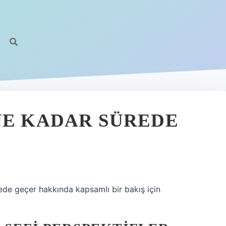
NE KADAR SÜREDE
rede geçer hakkında kapsamlı bir bakış için