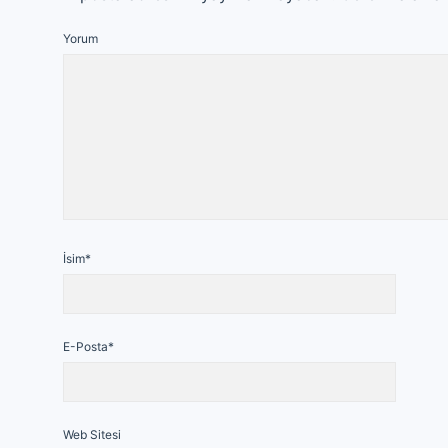
Yorum
İsim*
E-Posta*
Web Sitesi