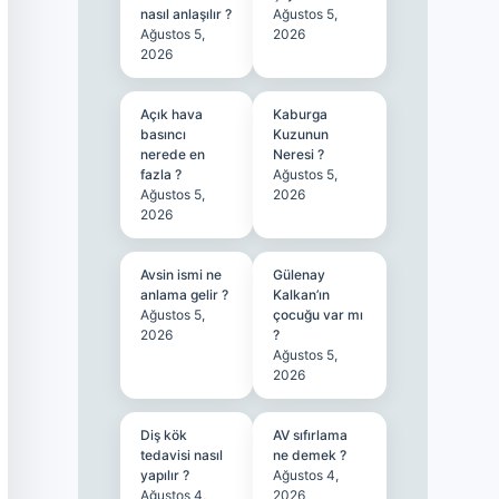
nasıl anlaşılır ?
Ağustos 5,
Ağustos 5,
2026
2026
Açık hava
Kaburga
basıncı
Kuzunun
nerede en
Neresi ?
fazla ?
Ağustos 5,
Ağustos 5,
2026
2026
Avsin ismi ne
Gülenay
anlama gelir ?
Kalkan’ın
Ağustos 5,
çocuğu var mı
2026
?
Ağustos 5,
2026
Diş kök
AV sıfırlama
tedavisi nasıl
ne demek ?
yapılır ?
Ağustos 4,
Ağustos 4,
2026