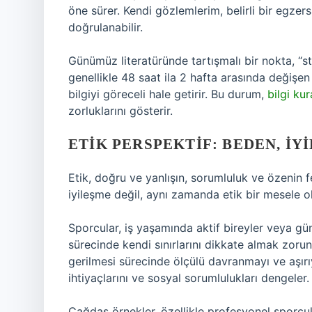
öne sürer. Kendi gözlemlerim, belirli bir egzers
doğrulanabilir.
Günümüz literatüründe tartışmalı bir nokta, “st
genellikle 48 saat ila 2 hafta arasında değişen s
bilgiyi göreceli hale getirir. Bu durum,
bilgi ku
zorluklarını gösterir.
ETIK PERSPEKTIF: BEDEN, İ
Etik, doğru ve yanlışın, sorumluluk ve özenin fe
iyileşme değil, aynı zamanda etik bir mesele o
Sporcular, iş yaşamında aktif bireyler veya g
sürecinde kendi sınırlarını dikkate almak zoru
gerilmesi sürecinde ölçülü davranmayı ve aşır
ihtiyaçlarını ve sosyal sorumlulukları dengeler.
Çağdaş örnekler, özellikle profesyonel sporcul