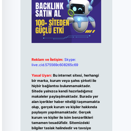
Reklam ve İletişim:
Skype:
live:.cid.575569c608265c69
Yasal Uyarı:
Bu internet sitesi, herhangi
bir marka, kurum veya şahıs şirketi ile
hiçbir bağlantısı bulunmamaktadır.
Sitede yalnızca kendi hazırladığımız
makaleler paylaşılmaktadır. Burada yer
alan içerikler haber niteliği taşımamakta
olup, gerçek kurum ve kişiler hakkında
paylaşım yapılmamaktadır. Gerçek
kurum ve kişiler ile isim benzerlikleri
tamamen tesadüfidir. Sitemizdeki
bilgiler taslak halindedir ve tavsiye