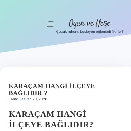
Oyun ve Neşe
menüyü
aç
Çocuk ruhunu besleyen eğlenceli fikirler!
Anasayfa
Gizlilik Politikası
Yasal Uyarı
Hakkımızda
KARAÇAM HANGI ILÇEYE
BAĞLIDIR ?
Tarih: Haziran 20, 2026
KARAÇAM HANGI
ILÇEYE BAĞLIDIR?