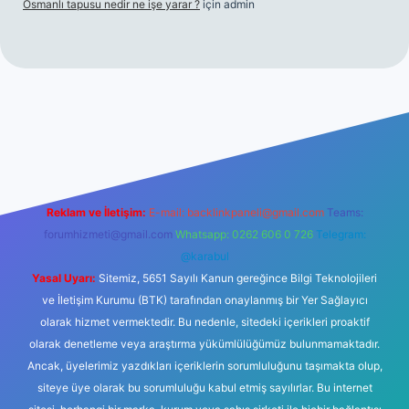
Osmanlı tapusu nedir ne işe yarar ?
için
admin
giriş adresi
betexper.xyz
m elexbet
Reklam ve İletişim:
E-mail:
backlinkpaneli@gmail.com
Teams:
forumhizmeti@gmail.com
Whatsapp: 0262 606 0 726
Telegram:
@karabul
Yasal Uyarı:
Sitemiz, 5651 Sayılı Kanun gereğince Bilgi Teknolojileri
ve İletişim Kurumu (BTK) tarafından onaylanmış bir Yer Sağlayıcı
olarak hizmet vermektedir. Bu nedenle, sitedeki içerikleri proaktif
olarak denetleme veya araştırma yükümlülüğümüz bulunmamaktadır.
Ancak, üyelerimiz yazdıkları içeriklerin sorumluluğunu taşımakta olup,
siteye üye olarak bu sorumluluğu kabul etmiş sayılırlar. Bu internet