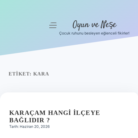
Oyun ve Neşe
menüyü
aç
Çocuk ruhunu besleyen eğlenceli fikirler!
Anasayfa
Gizlilik Politikası
Yasal Uyarı
ETIKET:
KARA
Hakkımızda
KARAÇAM HANGI ILÇEYE
BAĞLIDIR ?
Tarih: Haziran 20, 2026