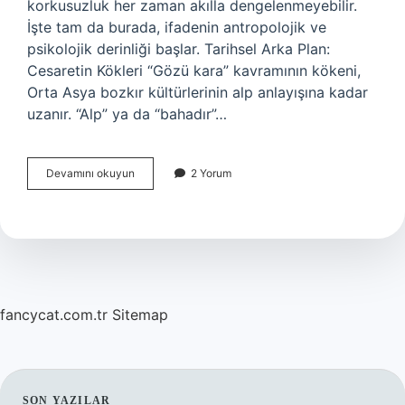
korkusuzluk her zaman akılla dengelenmeyebilir.
İşte tam da burada, ifadenin antropolojik ve
psikolojik derinliği başlar. Tarihsel Arka Plan:
Cesaretin Kökleri “Gözü kara” kavramının kökeni,
Orta Asya bozkır kültürlerinin alp anlayışına kadar
uzanır. “Alp” ya da “bahadır”…
Gözü
Devamını okuyun
2 Yorum
kara
biri
ne
demek
?
fancycat.com.tr
Sitemap
SON YAZILAR