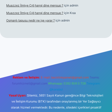
Muazzez İlmiye Çığ hangi dine mensup ?
için
admin
Muazzez İlmiye Çığ hangi dine mensup ?
için
Kısa
Osmanlı tapusu nedir ne işe yarar ?
için
admin
 yeni giriş
Betexper giriş adresi
betexper.xyz
m elexbet
Reklam ve İletişim:
E-mail:
backlinkpaneli@gmail.com
Teams:
forumhizmeti@gmail.com
Whatsapp: 0262 606 0 726
Telegram:
@karabul
Yasal Uyarı:
Sitemiz, 5651 Sayılı Kanun gereğince Bilgi Teknolojileri
ve İletişim Kurumu (BTK) tarafından onaylanmış bir Yer Sağlayıcı
olarak hizmet vermektedir. Bu nedenle, sitedeki içerikleri proaktif