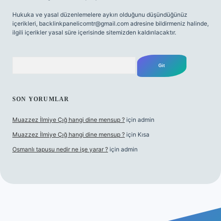
Hukuka ve yasal düzenlemelere aykırı olduğunu düşündüğünüz
içerikleri,
backlinkpanelicomtr@gmail.com
adresine bildirmeniz halinde,
ilgili içerikler yasal süre içerisinde sitemizden kaldırılacaktır.
Arama
SON YORUMLAR
Muazzez İlmiye Çığ hangi dine mensup ?
için
admin
Muazzez İlmiye Çığ hangi dine mensup ?
için
Kısa
Osmanlı tapusu nedir ne işe yarar ?
için
admin
riş
Betexper giriş adresi
betexper.xyz
m elexbet