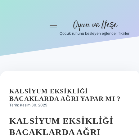
Oyun ve Neşe
menüyü
aç
Çocuk ruhunu besleyen eğlenceli fikirler!
Anasayfa
Gizlilik Politikası
Yasal Uyarı
Hakkımızda
KALSIYUM EKSIKLIĞI
BACAKLARDA AĞRI YAPAR MI ?
Tarih: Kasım 30, 2025
KALSIYUM EKSIKLIĞI
BACAKLARDA AĞRI