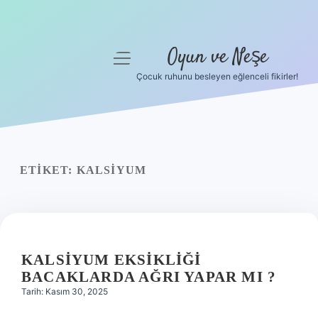
Oyun ve Neşe
menüyü
aç
Çocuk ruhunu besleyen eğlenceli fikirler!
Anasayfa
Gizlilik Politikası
Yasal Uyarı
ETIKET:
KALSIYUM
Hakkımızda
KALSIYUM EKSIKLIĞI
BACAKLARDA AĞRI YAPAR MI ?
Tarih: Kasım 30, 2025