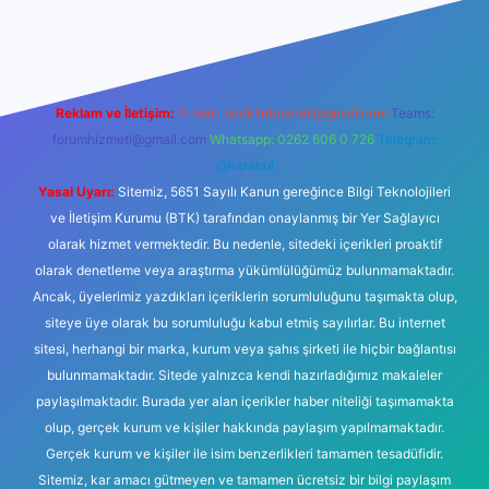
eni giriş
Betexper giriş adresi
betexper.xyz
m elexbet
Reklam ve İletişim:
E-mail:
backlinkpaneli@gmail.com
Teams:
forumhizmeti@gmail.com
Whatsapp: 0262 606 0 726
Telegram:
@karabul
Yasal Uyarı:
Sitemiz, 5651 Sayılı Kanun gereğince Bilgi Teknolojileri
ve İletişim Kurumu (BTK) tarafından onaylanmış bir Yer Sağlayıcı
olarak hizmet vermektedir. Bu nedenle, sitedeki içerikleri proaktif
olarak denetleme veya araştırma yükümlülüğümüz bulunmamaktadır.
Ancak, üyelerimiz yazdıkları içeriklerin sorumluluğunu taşımakta olup,
siteye üye olarak bu sorumluluğu kabul etmiş sayılırlar. Bu internet
sitesi, herhangi bir marka, kurum veya şahıs şirketi ile hiçbir bağlantısı
bulunmamaktadır. Sitede yalnızca kendi hazırladığımız makaleler
paylaşılmaktadır. Burada yer alan içerikler haber niteliği taşımamakta
olup, gerçek kurum ve kişiler hakkında paylaşım yapılmamaktadır.
Gerçek kurum ve kişiler ile isim benzerlikleri tamamen tesadüfidir.
Sitemiz, kar amacı gütmeyen ve tamamen ücretsiz bir bilgi paylaşım