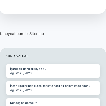
eksikliği
bacaklarda
ağrı
yapar
mı
?
fancycat.com.tr
Sitemap
SIDEBAR
SON YAZILAR
İşaret dili hangi ülkeye ait ?
Ağustos 9, 2026
İnsan ilişkilerinde kişisel mesafe nasıl bir anlam ifade eder ?
Ağustos 9, 2026
Kündeş ne demek ?