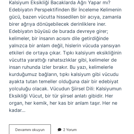
Kalsiyum Eksikliği Bacaklarda Ağrı Yapar mı?
Edebiyatın Perspektifinden Bir İnceleme Kelimenin
gücü, bazen vücutta hissedilen bir acıya, zamanla
birer ağrıya dönüşebilecek derinliklere iner.
Edebiyatın büyüsü de burada devreye girer;
kelimeler, bir insanın acısını dile getirdiğinde
yalnızca bir anlam değil, hislerin vücuda yansıyan
etkileri de ortaya çıkar. Tıpkı kalsiyum eksikliğinin
vücutta yarattığı rahatsızlıklar gibi, kelimeler de
insan ruhunda izler bırakır. Bu yazı, kelimelerle
kurduğumuz bağların, tıpkı kalsiyum gibi vücudu
ayakta tutan temeller olduğuna dair bir edebiyat
yolculuğu olacak. Vücudun Şiirsel Dili: Kalsiyumun
Eksikliği Vücut, bir tür şiirsel anlatı gibidir. Her
organ, her kemik, her kas bir anlam taşır. Her ne
kadar…
Kalsiyum
Devamını okuyun
2 Yorum