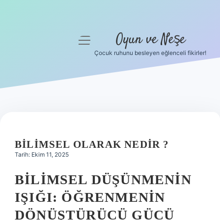
Oyun ve Neşe
menüyü
aç
Çocuk ruhunu besleyen eğlenceli fikirler!
Anasayfa
Gizlilik Politikası
Yasal Uyarı
Hakkımızda
BILIMSEL OLARAK NEDIR ?
Tarih: Ekim 11, 2025
BILIMSEL DÜŞÜNMENIN
IŞIĞI: ÖĞRENMENIN
DÖNÜŞTÜRÜCÜ GÜCÜ