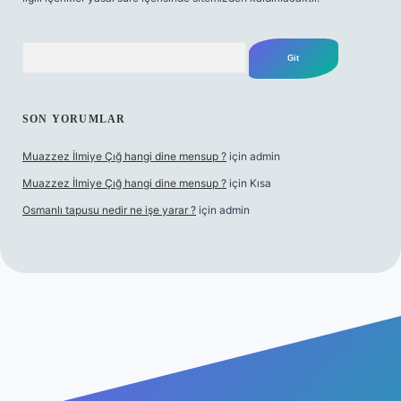
Arama
SON YORUMLAR
Muazzez İlmiye Çığ hangi dine mensup ?
için
admin
Muazzez İlmiye Çığ hangi dine mensup ?
için
Kısa
Osmanlı tapusu nedir ne işe yarar ?
için
admin
exper giriş adresi
betexper.xyz
m elexbet