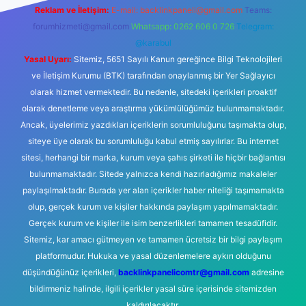
Reklam ve İletişim:
E-mail:
backlinkpaneli@gmail.com
Teams:
forumhizmeti@gmail.com
Whatsapp: 0262 606 0 726
Telegram:
@karabul
Yasal Uyarı:
Sitemiz, 5651 Sayılı Kanun gereğince Bilgi Teknolojileri
ve İletişim Kurumu (BTK) tarafından onaylanmış bir Yer Sağlayıcı
olarak hizmet vermektedir. Bu nedenle, sitedeki içerikleri proaktif
olarak denetleme veya araştırma yükümlülüğümüz bulunmamaktadır.
Ancak, üyelerimiz yazdıkları içeriklerin sorumluluğunu taşımakta olup,
siteye üye olarak bu sorumluluğu kabul etmiş sayılırlar. Bu internet
sitesi, herhangi bir marka, kurum veya şahıs şirketi ile hiçbir bağlantısı
bulunmamaktadır. Sitede yalnızca kendi hazırladığımız makaleler
paylaşılmaktadır. Burada yer alan içerikler haber niteliği taşımamakta
olup, gerçek kurum ve kişiler hakkında paylaşım yapılmamaktadır.
Gerçek kurum ve kişiler ile isim benzerlikleri tamamen tesadüfidir.
Sitemiz, kar amacı gütmeyen ve tamamen ücretsiz bir bilgi paylaşım
platformudur. Hukuka ve yasal düzenlemelere aykırı olduğunu
düşündüğünüz içerikleri,
backlinkpanelicomtr@gmail.com
adresine
bildirmeniz halinde, ilgili içerikler yasal süre içerisinde sitemizden
kaldırılacaktır.