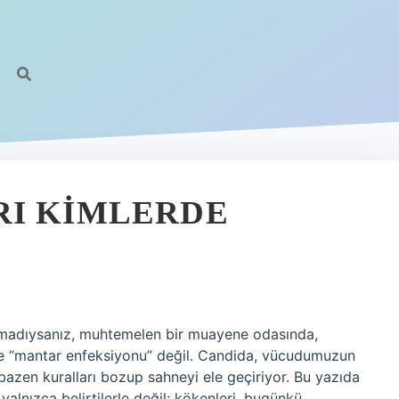
RI KIMLERDE
ymadıysanız, muhtemelen bir muayene odasında,
e “mantar enfeksiyonu” değil. Candida, vücudumuzun
bazen kuralları bozup sahneyi ele geçiriyor. Bu yazıda
alnızca belirtilerle değil; kökenleri, bugünkü