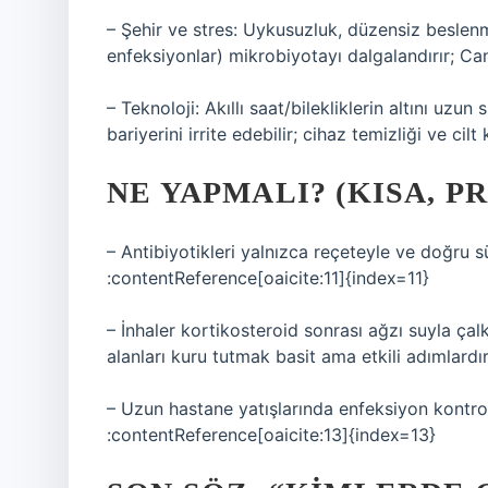
– Şehir ve stres: Uykusuzluk, düzensiz beslenme 
enfeksiyonlar) mikrobiyotayı dalgalandırır; Can
– Teknoloji: Akıllı saat/bilekliklerin altını uzun
bariyerini irrite edebilir; cihaz temizliği ve cil
NE YAPMALI? (KISA, 
– Antibiyotikleri yalnızca reçeteyle ve doğru sü
:contentReference[oaicite:11]{index=11}
– İnhaler kortikosteroid sonrası ağzı suyla ç
alanları kuru tutmak basit ama etkili adımlardı
– Uzun hastane yatışlarında enfeksiyon kontrol 
:contentReference[oaicite:13]{index=13}