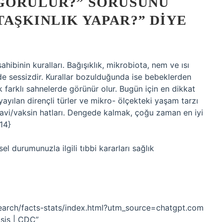
 GÖRÜLÜR?” SORUSUNU
AŞKINLIK YAPAR?” DIYE
ahibinin kuralları. Bağışıklık, mikrobiota, nem ve ısı
e sessizdir. Kurallar bozulduğunda ise bebeklerden
farklı sahnelerde görünür olur. Bugün için en dikkat
yılan dirençli türler ve mikro- ölçekteki yaşam tarzı
 tedavi/vaksin hatları. Dengede kalmak, çoğu zaman en iyi
14}
el durumunuzla ilgili tıbbi kararları sağlık
search/facts-stats/index.html?utm_source=chatgpt.com
asis | CDC”