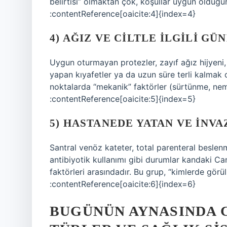
belirtisi” olmaktan çok, koşullar uygun olduğu
:contentReference[oaicite:4]{index=4}
4) AĞIZ VE CILTLE ILGILI G
Uygun oturmayan protezler, zayıf ağız hijyeni, s
yapan kıyafetler ya da uzun süre terli kalmak 
noktalarda “mekanik” faktörler (sürtünme, nem
:contentReference[oaicite:5]{index=5}
5) HASTANEDE YATAN VE INVA
Santral venöz kateter, total parenteral besle
antibiyotik kullanımı gibi durumlar kandaki Ca
faktörleri arasındadır. Bu grup, “kimlerde görül
:contentReference[oaicite:6]{index=6}
BUGÜNÜN AYNASINDA C