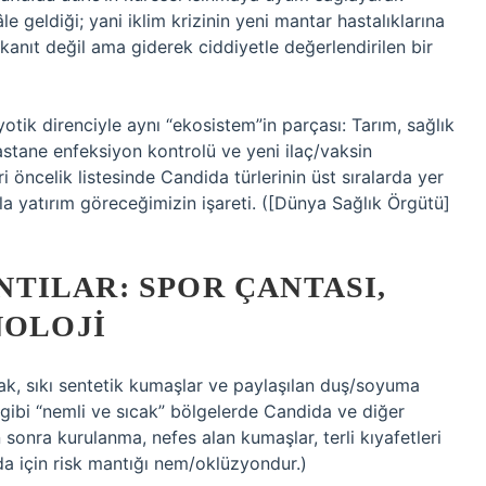
le geldiği; yani iklim krizinin yeni mantar hastalıklarına
kanıt değil ama giderek ciddiyetle değerlendirilen bir
otik direnciyle aynı “ekosistem”in parçası: Tarım, sağlık
hastane enfeksiyon kontrolü ve yeni ilaç/vaksin
i öncelik listesinde Candida türlerinin üst sıralarda yer
a yatırım göreceğimizin işareti. ([Dünya Sağlık Örgütü]
TILAR: SPOR ÇANTASI,
NOLOJI
mak, sıkı sentetik kumaşlar ve paylaşılan duş/soyuma
rı gibi “nemli ve sıcak” bölgelerde Candida ve diğer
 sonra kurulanma, nefes alan kumaşlar, terli kıyafetleri
a için risk mantığı nem/oklüzyondur.)