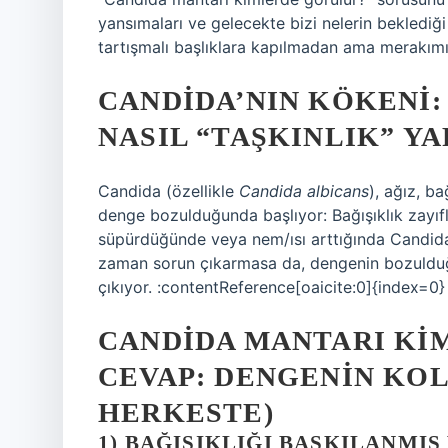
yansımaları ve gelecekte bizi nelerin beklediği
tartışmalı başlıklara kapılmadan ama merakımızı
CANDIDA’NIN KÖKENI:
NASIL “TAŞKINLIK” YA
Candida (özellikle
Candida albicans
), ağız, b
denge bozulduğunda başlıyor: Bağışıklık zayıfla
süpürdüğünde veya nem/ısı arttığında Candida f
zaman sorun çıkarmasa da, dengenin bozulduğ
çıkıyor. :contentReference[oaicite:0]{index=0}
CANDIDA MANTARI KI
CEVAP: DENGENIN KO
HERKESTE)
1) BAĞIŞIKLIĞI BASKILANMI