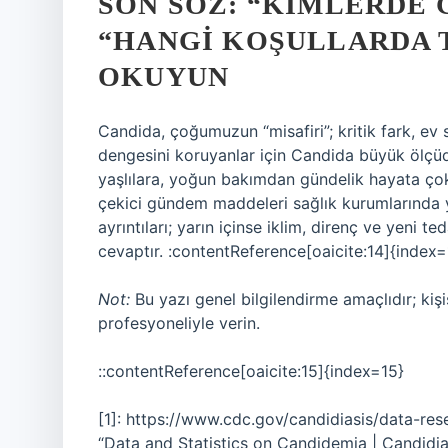
SON SÖZ: “KIMLERDE
“HANGI KOŞULLARDA T
OKUYUN
Candida, çoğumuzun “misafiri”; kritik fark, ev s
dengesini koruyanlar için Candida büyük ölçüd
yaşlılara, yoğun bakımdan gündelik hayata çok 
çekici gündem maddeleri sağlık kurumlarında ya
ayrıntıları; yarın içinse iklim, direnç ve yeni
cevaptır. :contentReference[oaicite:14]{index=
Not:
Bu yazı genel bilgilendirme amaçlıdır; kişis
profesyoneliyle verin.
::contentReference[oaicite:15]{index=15}
[1]: https://www.cdc.gov/candidiasis/data-re
“Data and Statistics on Candidemia | Candidi