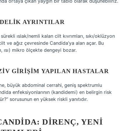
nda ortaya çıkan yaygın bir tablo olarak düşünebiliriz.
ÜNDELIK AYRINTILAR
ürekli ıslak/nemli kalan cilt kıvrımları, sıkı/oklüzyon
cilt ve ağız çevresinde Candida’ya alan açar. Bu
, ısı) mikro ölçekte dengeyi bozar.
ZIV GIRIŞIM YAPILAN HASTALAR
nme, büyük abdominal cerrahi, geniş spektrumlu
ndida enfeksiyonlarının (kandidemi) en belirgin risk
ür?” sorusunun en yüksek riskli yanıtıdır.
ANDIDA: DIRENÇ, YENI