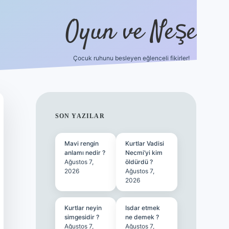
Oyun ve Neşe
Çocuk ruhunu besleyen eğlenceli fikirler!
betci
vdcasino güncel giriş
ilbet casino
ilbet yeni giriş
Bete
SIDEBAR
SON YAZILAR
Mavi rengin
Kurtlar Vadisi
anlamı nedir ?
Necmi’yi kim
Ağustos 7,
öldürdü ?
2026
Ağustos 7,
2026
Kurtlar neyin
Isdar etmek
simgesidir ?
ne demek ?
Ağustos 7,
Ağustos 7,