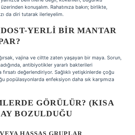
 üzerinden konuşalım. Rahatınıza bakın; birlikte,
 da diri tutarak ilerleyelim.
 DOST-YERLI BIR MANTAR
PAR?
ağırsak, vajina ve ciltte zaten yaşayan bir maya. Sorun,
dığında, antibiyotikler yararlı bakterileri
ırsatı değerlendiriyor. Sağlıklı yetişkinlerde çoğu
u popülasyonlarda enfeksiyon daha sık karşımıza
MLERDE GÖRÜLÜR? (KISA
LAY BOZULDUĞU
Ş VEYA HASSAS GRUPLAR