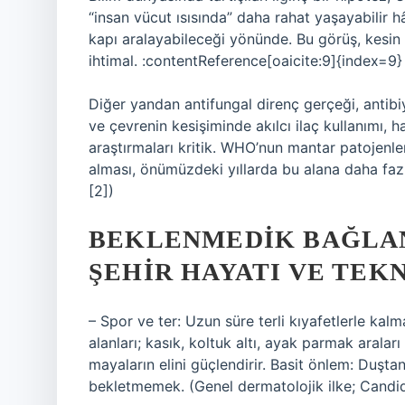
“insan vücut ısısında” daha rahat yaşayabilir hâ
kapı aralayabileceği yönünde. Bu görüş, kesin 
ihtimal. :contentReference[oaicite:9]{index=9}
Diğer yandan antifungal direnç gerçeği, antibiy
ve çevrenin kesişiminde akılcı ilaç kullanımı, 
araştırmaları kritik. WHO’nun mantar patojenler
alması, önümüzdeki yıllarda bu alana daha fazl
[2])
BEKLENMEDIK BAĞLAN
ŞEHIR HAYATI VE TEK
– Spor ve ter: Uzun süre terli kıyafetlerle kal
alanları; kasık, koltuk altı, ayak parmak arala
mayaların elini güçlendirir. Basit önlem: Duştan
bekletmemek. (Genel dermatolojik ilke; Candid