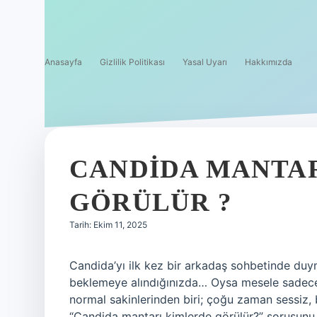
Anasayfa
Gizlilik Politikası
Yasal Uyarı
Hakkımızda
CANDIDA MANTA
GÖRÜLÜR ?
Tarih: Ekim 11, 2025
Candida’yı ilk kez bir arkadaş sohbetinde du
beklemeye alındığınızda… Oysa mesele sadec
normal sakinlerinden biri; çoğu zaman sessiz, 
“Candida mantarı kimlerde görülür?” sorusunu y