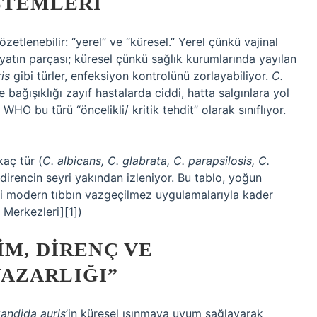
STEMLERI
özetlenebilir: “yerel” ve “küresel.” Yerel çünkü vajinal
yatın parçası; küresel çünkü sağlık kurumlarında yayılan
is
gibi türler, enfeksiyon kontrolünü zorlayabiliyor.
C.
 bağışıklığı zayıf hastalarda ciddi, hatta salgınlara yol
O bu türü “öncelikli/ kritik tehdit” olarak sınıflıyor.
aç tür (
C. albicans, C. glabrata, C. parapsilosis, C.
 direncin seyri yakından izleniyor. Bu tablo, yoğun
bi modern tıbbın vazgeçilmez uygulamalarıyla kader
 Merkezleri][1])
IM, DIRENÇ VE
AZARLIĞI”
andida auris
’in küresel ısınmaya uyum sağlayarak