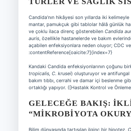
TÜRLER VE SAĞLIK SI
Candida’nın hikâyesi son yıllarda iki kelimeyle 
mantar, pamukçuk gibi tablolar hâlâ günlük ha
ve çoklu ilaca direnç gösterebilen
Candida aur
auris
, özellikle hastanelerde ve bakım evlerinde
açabilen enfeksiyonlara neden oluyor; CDC ve WH
:contentReference[oaicite:7]{index=7}
Kandaki Candida enfeksiyonlarının çoğunu birk
tropicalis, C. krusei
) oluşturuyor ve antifungal
bakım tıbbı, cerrahi ve damar içi beslenme gi
ortaklığı yapıyor. ([Hastalık Kontrol ve Önleme
GELECEĞE BAKIŞ: İKL
“MIKROBIYOTA OKURY
Bilim dünyasında tartışılan ilginç bir hipotez,
C