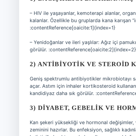
– HIV ile yaşayanlar, kemoterapi alanlar, orga
kalanlar. Özellikle bu gruplarda kana karışan “i
:contentReference[oaicite:1]{index=1}
– Yenidoğanlar ve ileri yaşlılar: Ağız içi pamu
görülür. :contentReference[oaicite:2]{index=2}
2) ANTIBIYOTIK VE STEROID 
Geniş spektrumlu antibiyotikler mikrobiotayı 
açar. Astım için inhaler kortikosteroid kullanan
kandidiyaz daha sık görülür. :contentReferenc
3) DIYABET, GEBELIK VE H
Kan şekeri yüksekliği ve hormonal değişimler, 
zeminini hazırlar. Bu enfeksiyon, sağlıklı kadın