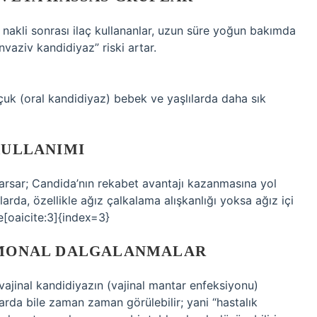
n nakli sonrası ilaç kullananlar, uzun süre yoğun bakımda
nvaziv kandidiyaz” riski artar.
kçuk (oral kandidiyaz) bebek ve yaşlılarda daha sık
KULLANIMI
sarsar; Candida’nın rekabet avantajı kazanmasına yol
larda, özellikle ağız çalkalama alışkanlığı yoksa ağız içi
e[oaicite:3]{index=3}
ORMONAL DALGALANMALAR
vajinal kandidiyazın (vajinal mantar enfeksiyonu)
larda bile zaman zaman görülebilir; yani “hastalık