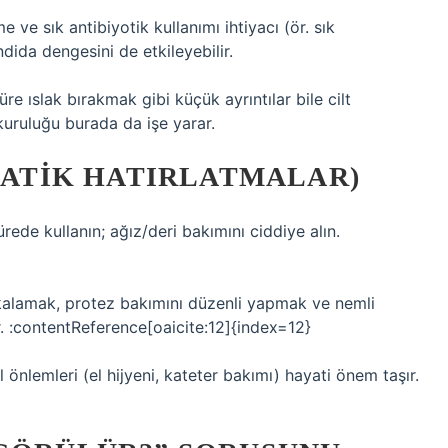
ve sık antibiyotik kullanımı ihtiyacı (ör. sık
dida dengesini de etkileyebilir.
 süre ıslak bırakmak gibi küçük ayrıntılar bile cilt
t kuruluğu burada da işe yarar.
PRATIK HATIRLATMALAR)
rede kullanın; ağız/deri bakımını ciddiye alın.
alkalamak, protez bakımını düzenli yapmak ve nemli
r. :contentReference[oaicite:12]{index=12}
önlemleri (el hijyeni, kateter bakımı) hayati önem taşır.