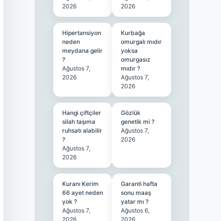
2026
2026
Hipertansiyon
Kurbağa
neden
omurgalı mıdır
meydana gelir
yoksa
?
omurgasız
Ağustos 7,
mıdır ?
2026
Ağustos 7,
2026
Hangi çiftçiler
Gözlük
silah taşıma
genetik mi ?
ruhsatı alabilir
Ağustos 7,
?
2026
Ağustos 7,
2026
Kuranı Kerim
Garanti hafta
66 ayet neden
sonu maaş
yok ?
yatar mı ?
Ağustos 7,
Ağustos 6,
2026
2026