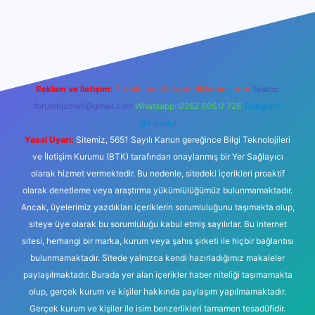
etexper giriş adresi
betexper.xyz
m elexbet
Reklam ve İletişim:
E-mail:
backlinkpaneli@gmail.com
Teams:
forumhizmeti@gmail.com
Whatsapp: 0262 606 0 726
Telegram:
@karabul
Yasal Uyarı:
Sitemiz, 5651 Sayılı Kanun gereğince Bilgi Teknolojileri
ve İletişim Kurumu (BTK) tarafından onaylanmış bir Yer Sağlayıcı
olarak hizmet vermektedir. Bu nedenle, sitedeki içerikleri proaktif
olarak denetleme veya araştırma yükümlülüğümüz bulunmamaktadır.
Ancak, üyelerimiz yazdıkları içeriklerin sorumluluğunu taşımakta olup,
siteye üye olarak bu sorumluluğu kabul etmiş sayılırlar. Bu internet
sitesi, herhangi bir marka, kurum veya şahıs şirketi ile hiçbir bağlantısı
bulunmamaktadır. Sitede yalnızca kendi hazırladığımız makaleler
paylaşılmaktadır. Burada yer alan içerikler haber niteliği taşımamakta
olup, gerçek kurum ve kişiler hakkında paylaşım yapılmamaktadır.
Gerçek kurum ve kişiler ile isim benzerlikleri tamamen tesadüfidir.