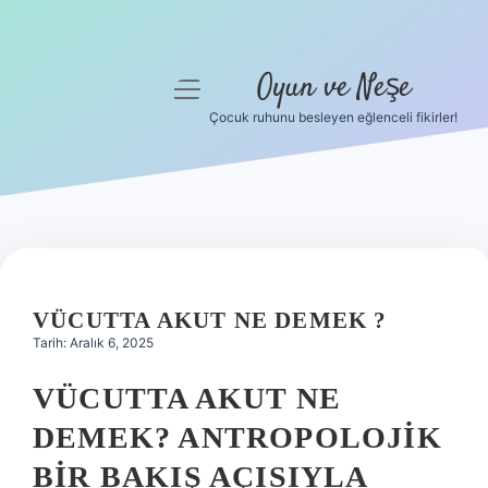
Oyun ve Neşe
menüyü
aç
Çocuk ruhunu besleyen eğlenceli fikirler!
Anasayfa
Gizlilik Politikası
Yasal Uyarı
Hakkımızda
VÜCUTTA AKUT NE DEMEK ?
Tarih: Aralık 6, 2025
VÜCUTTA AKUT NE
DEMEK? ANTROPOLOJIK
BIR BAKIŞ AÇISIYLA