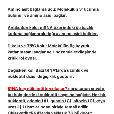
Amino asit bağlama ucu: Molekülün 3’ ucunda
bulunur ve amino asidi bağlar.
Antikodon kolu: mRNA üzerindeki üç bazlık
kodona bağlanarak doğru amino asidi belirler.
D kolu ve TΨC kolu: Molekülün üç boyutlu
katlanmasını sağlar ve ribozomla etkileşimde
kritik rol oynar.
Değişken kol: Bazı tRNA’larda uzunluk ve
nükleotit dizisi değişiklik gösterir.
tRNA kaç nükleotitten oluşur?
sorusunun cevabı,
bu bölgelerdeki nükleotit sayısına bağlıdır. Her bir
nükleotit, adenin (A), guanin (G), sitozin (C) veya
urasil (U) bazlarından biriyle temsil edilir.
Ökleryotik tRNA’larda yaklaşık 76 nükleotit