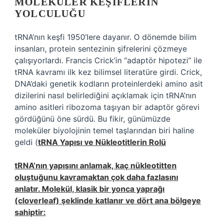
MOLEKÜLER KEŞIFLERIN
YOLCULUĞU
tRNA’nın keşfi 1950’lere dayanır. O dönemde bilim
insanları, protein sentezinin şifrelerini çözmeye
çalışıyorlardı. Francis Crick’in “adaptör hipotezi” ile
tRNA kavramı ilk kez bilimsel literatüre girdi. Crick,
DNA’daki genetik kodların proteinlerdeki amino asit
dizilerini nasıl belirlediğini açıklamak için tRNA’nın
amino asitleri ribozoma taşıyan bir adaptör görevi
gördüğünü öne sürdü. Bu fikir, günümüzde
moleküler biyolojinin temel taşlarından biri haline
geldi (
tRNA Yapısı ve Nükleotitlerin Rolü
tRNA’nın yapısını anlamak, kaç nükleotitten
oluştuğunu kavramaktan çok daha fazlasını
anlatır. Molekül, klasik bir yonca yaprağı
(cloverleaf) şeklinde katlanır ve dört ana bölgeye
sahiptir: