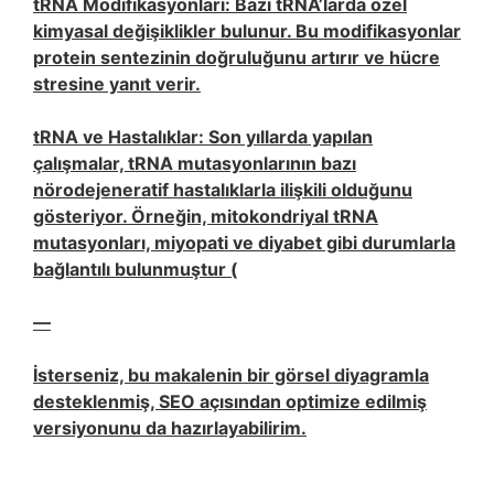
tRNA Modifikasyonları: Bazı tRNA’larda özel
kimyasal değişiklikler bulunur. Bu modifikasyonlar
protein sentezinin doğruluğunu artırır ve hücre
stresine yanıt verir.
tRNA ve Hastalıklar: Son yıllarda yapılan
çalışmalar, tRNA mutasyonlarının bazı
nörodejeneratif hastalıklarla ilişkili olduğunu
gösteriyor. Örneğin, mitokondriyal tRNA
mutasyonları, miyopati ve diyabet gibi durumlarla
bağlantılı bulunmuştur (
—
İsterseniz, bu makalenin bir görsel diyagramla
desteklenmiş, SEO açısından optimize edilmiş
versiyonunu da hazırlayabilirim.