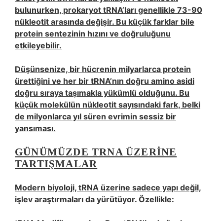
bulunurken, prokaryot tRNA’ları genellikle 73-90
nükleotit arasında değişir. Bu küçük farklar bile
protein sentezinin hızını ve doğruluğunu
etkileyebilir.
Düşünsenize, bir hücrenin milyarlarca protein
ürettiğini ve her bir tRNA’nın doğru amino asidi
doğru sıraya taşımakla yükümlü olduğunu. Bu
küçük molekülün nükleotit sayısındaki fark, belki
de milyonlarca yıl süren evrimin sessiz bir
yansıması.
GÜNÜMÜZDE TRNA ÜZERINE
TARTIŞMALAR
Modern biyoloji, tRNA üzerine sadece yapı değil,
işlev araştırmaları da yürütüyor. Özellikle: