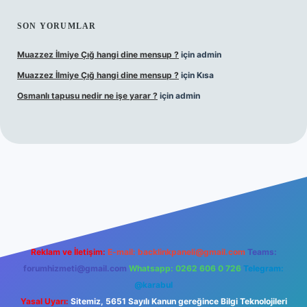
SON YORUMLAR
Muazzez İlmiye Çığ hangi dine mensup ?
için
admin
Muazzez İlmiye Çığ hangi dine mensup ?
için
Kısa
Osmanlı tapusu nedir ne işe yarar ?
için
admin
yeni giriş
Betexper giriş adresi
betexper.xyz
m elexbet
Reklam ve İletişim:
E-mail:
backlinkpaneli@gmail.com
Teams:
forumhizmeti@gmail.com
Whatsapp: 0262 606 0 726
Telegram:
@karabul
Yasal Uyarı:
Sitemiz, 5651 Sayılı Kanun gereğince Bilgi Teknolojileri