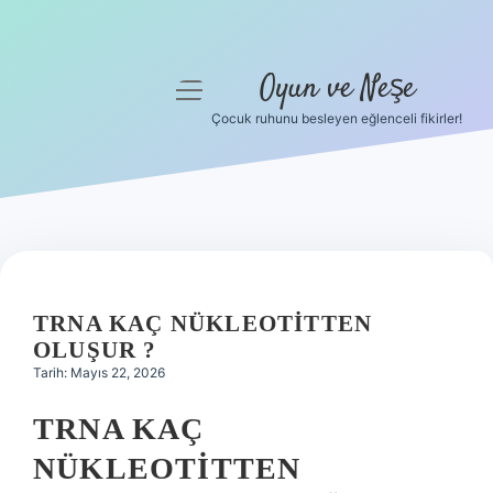
Oyun ve Neşe
menüyü
aç
Çocuk ruhunu besleyen eğlenceli fikirler!
Anasayfa
Gizlilik Politikası
Yasal Uyarı
Hakkımızda
TRNA KAÇ NÜKLEOTITTEN
OLUŞUR ?
Tarih: Mayıs 22, 2026
TRNA KAÇ
NÜKLEOTITTEN