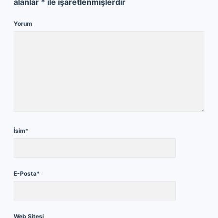
alanlar
*
ile işaretlenmişlerdir
Yorum
İsim*
E-Posta*
Web Sitesi