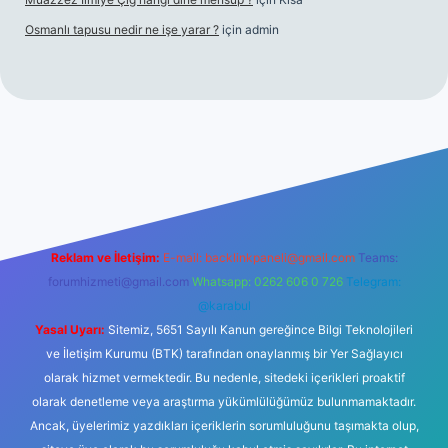
Osmanlı tapusu nedir ne işe yarar ?
için
admin
ş
Betexper giriş adresi
betexper.xyz
m elexbet
Reklam ve İletişim:
E-mail:
backlinkpaneli@gmail.com
Teams:
forumhizmeti@gmail.com
Whatsapp: 0262 606 0 726
Telegram:
@karabul
Yasal Uyarı:
Sitemiz, 5651 Sayılı Kanun gereğince Bilgi Teknolojileri
ve İletişim Kurumu (BTK) tarafından onaylanmış bir Yer Sağlayıcı
olarak hizmet vermektedir. Bu nedenle, sitedeki içerikleri proaktif
olarak denetleme veya araştırma yükümlülüğümüz bulunmamaktadır.
Ancak, üyelerimiz yazdıkları içeriklerin sorumluluğunu taşımakta olup,