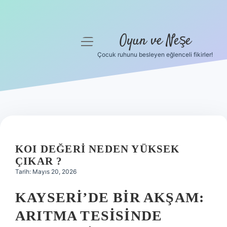
Oyun ve Neşe
menüyü
aç
Çocuk ruhunu besleyen eğlenceli fikirler!
Anasayfa
Gizlilik Politikası
Yasal Uyarı
Hakkımızda
KOI DEĞERI NEDEN YÜKSEK
ÇIKAR ?
Tarih: Mayıs 20, 2026
KAYSERI’DE BIR AKŞAM:
ARITMA TESISINDE