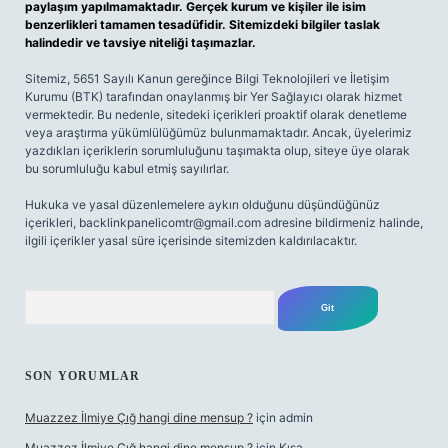
paylaşım yapılmamaktadır. Gerçek kurum ve kişiler ile isim
benzerlikleri tamamen tesadüfidir. Sitemizdeki bilgiler taslak
halindedir ve tavsiye niteliği taşımazlar.
Sitemiz, 5651 Sayılı Kanun gereğince Bilgi Teknolojileri ve İletişim
Kurumu (BTK) tarafından onaylanmış bir Yer Sağlayıcı olarak hizmet
vermektedir. Bu nedenle, sitedeki içerikleri proaktif olarak denetleme
veya araştırma yükümlülüğümüz bulunmamaktadır. Ancak, üyelerimiz
yazdıkları içeriklerin sorumluluğunu taşımakta olup, siteye üye olarak
bu sorumluluğu kabul etmiş sayılırlar.
Hukuka ve yasal düzenlemelere aykırı olduğunu düşündüğünüz
içerikleri,
backlinkpanelicomtr@gmail.com
adresine bildirmeniz halinde,
ilgili içerikler yasal süre içerisinde sitemizden kaldırılacaktır.
Arama
SON YORUMLAR
Muazzez İlmiye Çığ hangi dine mensup ?
için
admin
Muazzez İlmiye Çığ hangi dine mensup ?
için
Kısa