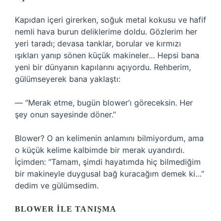
Kapıdan içeri girerken, soğuk metal kokusu ve hafif
nemli hava burun deliklerime doldu. Gözlerim her
yeri taradı; devasa tanklar, borular ve kırmızı
ışıkları yanıp sönen küçük makineler… Hepsi bana
yeni bir dünyanın kapılarını açıyordu. Rehberim,
gülümseyerek bana yaklaştı:
— “Merak etme, bugün blower’ı göreceksin. Her
şey onun sayesinde döner.”
Blower? O an kelimenin anlamını bilmiyordum, ama
o küçük kelime kalbimde bir merak uyandırdı.
İçimden: “Tamam, şimdi hayatımda hiç bilmediğim
bir makineyle duygusal bağ kuracağım demek ki…”
dedim ve gülümsedim.
BLOWER ILE TANIŞMA