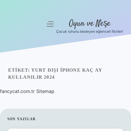
Oyun ve Neşe
menüyü
aç
Çocuk ruhunu besleyen eğlenceli fikirler!
Anasayfa
Gizlilik Politikası
Yasal Uyarı
ETIKET:
YURT DIŞI IPHONE KAÇ AY
KULLANILIR 2024
Hakkımızda
fancycat.com.tr
Sitemap
SIDEBAR
SON YAZILAR