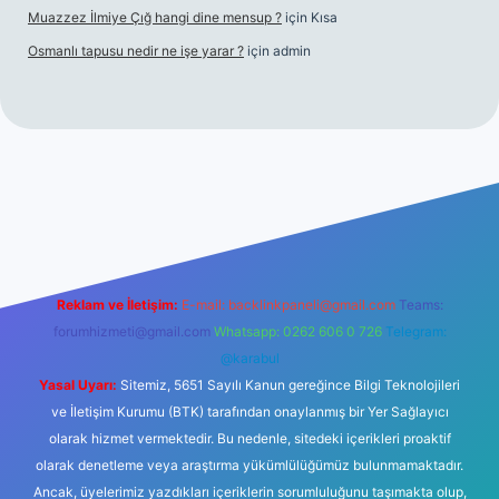
Muazzez İlmiye Çığ hangi dine mensup ?
için
Kısa
Osmanlı tapusu nedir ne işe yarar ?
için
admin
t yeni giriş
Betexper giriş adresi
betexper.xyz
m elexbet
Reklam ve İletişim:
E-mail:
backlinkpaneli@gmail.com
Teams:
forumhizmeti@gmail.com
Whatsapp: 0262 606 0 726
Telegram:
@karabul
Yasal Uyarı:
Sitemiz, 5651 Sayılı Kanun gereğince Bilgi Teknolojileri
ve İletişim Kurumu (BTK) tarafından onaylanmış bir Yer Sağlayıcı
olarak hizmet vermektedir. Bu nedenle, sitedeki içerikleri proaktif
olarak denetleme veya araştırma yükümlülüğümüz bulunmamaktadır.
Ancak, üyelerimiz yazdıkları içeriklerin sorumluluğunu taşımakta olup,