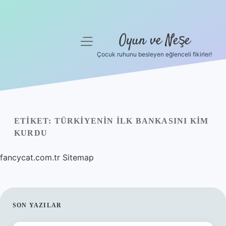
Oyun ve Neşe
menüyü
aç
Çocuk ruhunu besleyen eğlenceli fikirler!
Anasayfa
Gizlilik Politikası
Yasal Uyarı
ETIKET:
TÜRKIYENIN ILK BANKASINI KIM
KURDU
Hakkımızda
fancycat.com.tr
Sitemap
SIDEBAR
SON YAZILAR