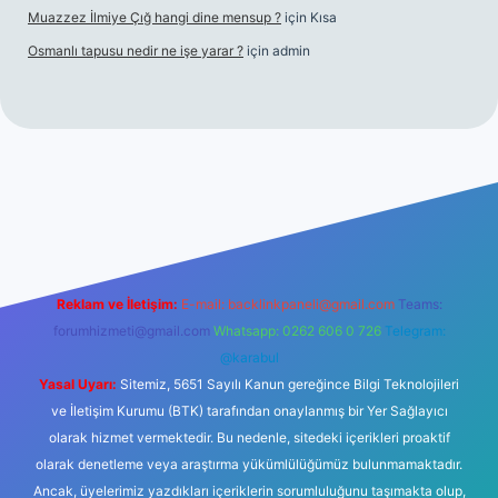
Muazzez İlmiye Çığ hangi dine mensup ?
için
Kısa
Osmanlı tapusu nedir ne işe yarar ?
için
admin
et yeni giriş
Betexper giriş adresi
betexper.xyz
m elexbet
Reklam ve İletişim:
E-mail:
backlinkpaneli@gmail.com
Teams:
forumhizmeti@gmail.com
Whatsapp: 0262 606 0 726
Telegram:
@karabul
Yasal Uyarı:
Sitemiz, 5651 Sayılı Kanun gereğince Bilgi Teknolojileri
ve İletişim Kurumu (BTK) tarafından onaylanmış bir Yer Sağlayıcı
olarak hizmet vermektedir. Bu nedenle, sitedeki içerikleri proaktif
olarak denetleme veya araştırma yükümlülüğümüz bulunmamaktadır.
Ancak, üyelerimiz yazdıkları içeriklerin sorumluluğunu taşımakta olup,