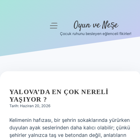
Oyun ve Neşe
menüyü
aç
Çocuk ruhunu besleyen eğlenceli fikirler!
Anasayfa
Gizlilik Politikası
Yasal Uyarı
Hakkımızda
YALOVA’DA EN ÇOK NERELI
YAŞIYOR ?
Tarih: Haziran 20, 2026
Kelimenin hafızası, bir şehrin sokaklarında yürürken
duyulan ayak seslerinden daha kalıcı olabilir; çünkü
şehirler yalnızca taş ve betondan değil, anlatıların