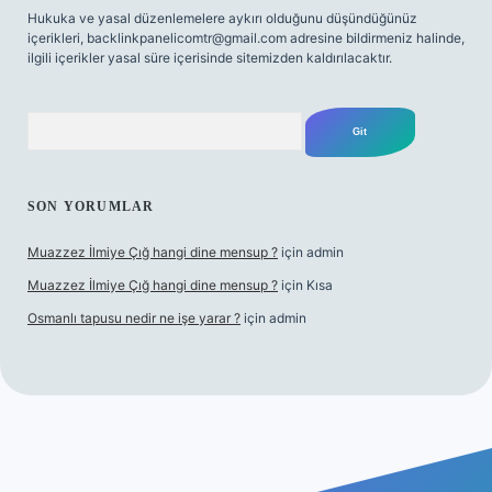
Hukuka ve yasal düzenlemelere aykırı olduğunu düşündüğünüz
içerikleri,
backlinkpanelicomtr@gmail.com
adresine bildirmeniz halinde,
ilgili içerikler yasal süre içerisinde sitemizden kaldırılacaktır.
Arama
SON YORUMLAR
Muazzez İlmiye Çığ hangi dine mensup ?
için
admin
Muazzez İlmiye Çığ hangi dine mensup ?
için
Kısa
Osmanlı tapusu nedir ne işe yarar ?
için
admin
r giriş adresi
betexper.xyz
m elexbet