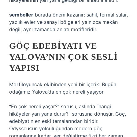
hikâyelerinin yan yana geldiği bir anlatı alanıdır.
semboller
burada önem kazanır: sahil, termal sular,
yazlık evler ve sanayi bölgeleri yalnızca mekân
değil; aynı zamanda anlatı motifleridir.
GÖÇ EDEBIYATI VE
YALOVA’NIN ÇOK SESLI
YAPISI
Morfiloyuncak ekibinden yeni bir içerik: Bugün
odağımız Yalova’da en çok nereli yaşıyor.
“En çok nereli yaşar?” sorusu, aslında “hangi
hikâyeler yan yana durur?” sorusuna dönüşür. Göç,
edebiyatın en eski temalarından biridir.
Odysseus’un yolculuğundan modern göç
romanlarına kadar, yer değiştirme fikri her zaman