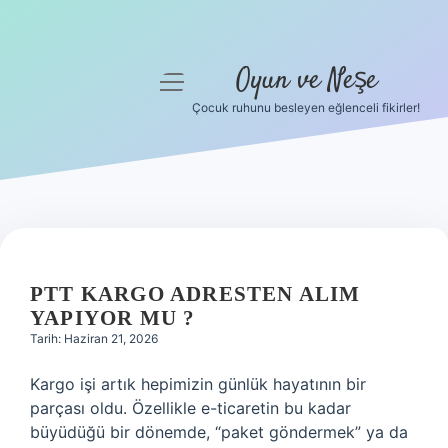
Oyun ve Neşe
menüyü
aç
Çocuk ruhunu besleyen eğlenceli fikirler!
Anasayfa
Gizlilik Politikası
Yasal Uyarı
Hakkımızda
PTT KARGO ADRESTEN ALIM
YAPIYOR MU ?
Tarih: Haziran 21, 2026
Kargo işi artık hepimizin günlük hayatının bir
parçası oldu. Özellikle e-ticaretin bu kadar
büyüdüğü bir dönemde, “paket göndermek” ya da