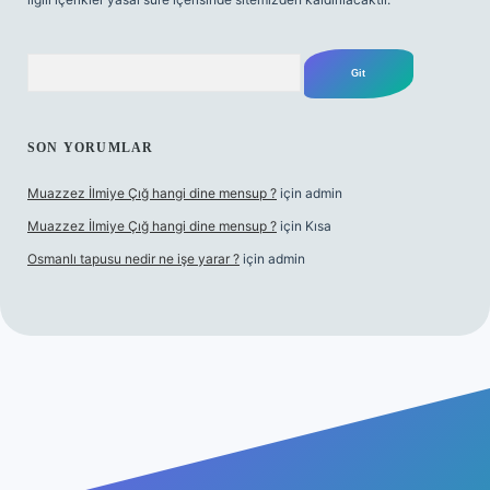
Arama
SON YORUMLAR
Muazzez İlmiye Çığ hangi dine mensup ?
için
admin
Muazzez İlmiye Çığ hangi dine mensup ?
için
Kısa
Osmanlı tapusu nedir ne işe yarar ?
için
admin
per giriş adresi
betexper.xyz
m elexbet