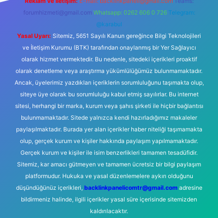
Reklam ve İletişim:
E-mail:
backlinkpaneli@gmail.com
Teams:
forumhizmeti@gmail.com
Whatsapp: 0262 606 0 726
Telegram:
@karabul
Yasal Uyarı:
Sitemiz, 5651 Sayılı Kanun gereğince Bilgi Teknolojileri
ve İletişim Kurumu (BTK) tarafından onaylanmış bir Yer Sağlayıcı
olarak hizmet vermektedir. Bu nedenle, sitedeki içerikleri proaktif
olarak denetleme veya araştırma yükümlülüğümüz bulunmamaktadır.
Ancak, üyelerimiz yazdıkları içeriklerin sorumluluğunu taşımakta olup,
siteye üye olarak bu sorumluluğu kabul etmiş sayılırlar. Bu internet
sitesi, herhangi bir marka, kurum veya şahıs şirketi ile hiçbir bağlantısı
bulunmamaktadır. Sitede yalnızca kendi hazırladığımız makaleler
paylaşılmaktadır. Burada yer alan içerikler haber niteliği taşımamakta
olup, gerçek kurum ve kişiler hakkında paylaşım yapılmamaktadır.
Gerçek kurum ve kişiler ile isim benzerlikleri tamamen tesadüfidir.
Sitemiz, kar amacı gütmeyen ve tamamen ücretsiz bir bilgi paylaşım
platformudur. Hukuka ve yasal düzenlemelere aykırı olduğunu
düşündüğünüz içerikleri,
backlinkpanelicomtr@gmail.com
adresine
bildirmeniz halinde, ilgili içerikler yasal süre içerisinde sitemizden
kaldırılacaktır.