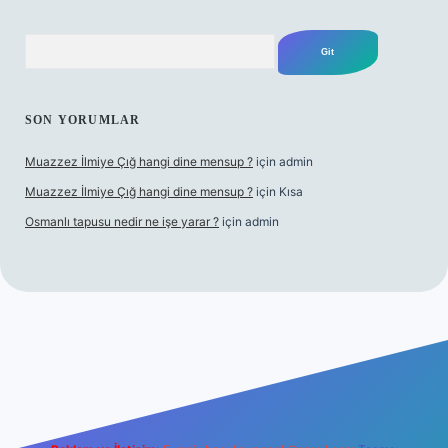
Arama
SON YORUMLAR
Muazzez İlmiye Çığ hangi dine mensup ?
için
admin
Muazzez İlmiye Çığ hangi dine mensup ?
için
Kısa
Osmanlı tapusu nedir ne işe yarar ?
için
admin
per giriş adresi
betexper.xyz
m elexbet