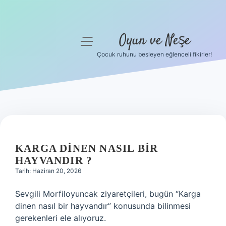
Oyun ve Neşe
menüyü
aç
Çocuk ruhunu besleyen eğlenceli fikirler!
Anasayfa
Gizlilik Politikası
Yasal Uyarı
Hakkımızda
KARGA DINEN NASIL BIR
HAYVANDIR ?
Tarih: Haziran 20, 2026
Sevgili Morfiloyuncak ziyaretçileri, bugün “Karga
dinen nasıl bir hayvandır” konusunda bilinmesi
gerekenleri ele alıyoruz.