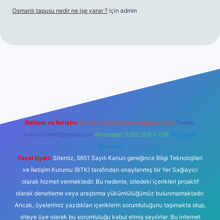
Osmanlı tapusu nedir ne işe yarar ?
için
admin
t yeni giriş
Betexper giriş adresi
betexper.xyz
m elexbet
Reklam ve İletişim:
E-mail:
backlinkpaneli@gmail.com
Teams:
forumhizmeti@gmail.com
Whatsapp: 0262 606 0 726
Telegram:
@karabul
Yasal Uyarı:
Sitemiz, 5651 Sayılı Kanun gereğince Bilgi Teknolojileri
ve İletişim Kurumu (BTK) tarafından onaylanmış bir Yer Sağlayıcı
olarak hizmet vermektedir. Bu nedenle, sitedeki içerikleri proaktif
olarak denetleme veya araştırma yükümlülüğümüz bulunmamaktadır.
Ancak, üyelerimiz yazdıkları içeriklerin sorumluluğunu taşımakta olup,
siteye üye olarak bu sorumluluğu kabul etmiş sayılırlar. Bu internet