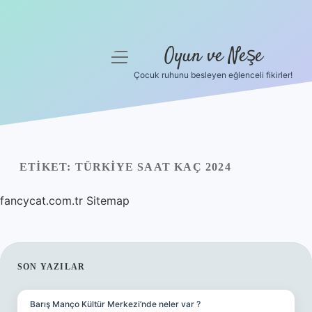
Oyun ve Neşe
menüyü
aç
Çocuk ruhunu besleyen eğlenceli fikirler!
Anasayfa
Gizlilik Politikası
Yasal Uyarı
ETIKET:
TÜRKIYE SAAT KAÇ 2024
Hakkımızda
fancycat.com.tr
Sitemap
SIDEBAR
SON YAZILAR
Barış Manço Kültür Merkezi’nde neler var ?