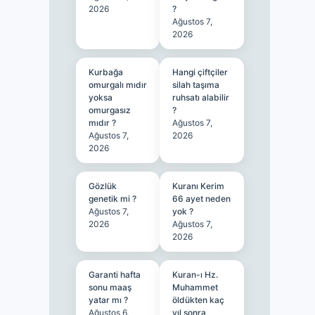
2026
?
Ağustos 7,
2026
Kurbağa
Hangi çiftçiler
omurgalı mıdır
silah taşıma
yoksa
ruhsatı alabilir
omurgasız
?
mıdır ?
Ağustos 7,
Ağustos 7,
2026
2026
Gözlük
Kuranı Kerim
genetik mi ?
66 ayet neden
Ağustos 7,
yok ?
2026
Ağustos 7,
2026
Garanti hafta
Kuran-ı Hz.
sonu maaş
Muhammet
yatar mı ?
öldükten kaç
Ağustos 6,
yıl sonra