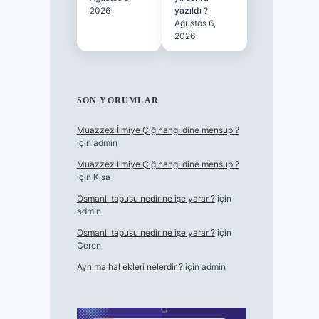
2026
yazıldı ?
Ağustos 6,
2026
SON YORUMLAR
Muazzez İlmiye Çığ hangi dine mensup ?
için
admin
Muazzez İlmiye Çığ hangi dine mensup ?
için
Kısa
Osmanlı tapusu nedir ne işe yarar ?
için
admin
Osmanlı tapusu nedir ne işe yarar ?
için
Ceren
Ayrılma hal ekleri nelerdir ?
için
admin