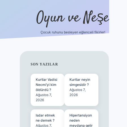
Oyun ve Neşe
Çocuk ruhunu besleyen eğlenceli fikirler!
betci
vdcasino güncel giriş
ilbet casino
ilbet yeni giri
SIDEBAR
SON YAZILAR
Kurtlar Vadisi
Kurtlar neyin
Necmi’yi kim
simgesidir ?
öldürdü ?
Ağustos 7,
Ağustos 7,
2026
2026
Isdar etmek
Hipertansiyon
ne demek ?
neden
Ağustos 7,
meydana gelir