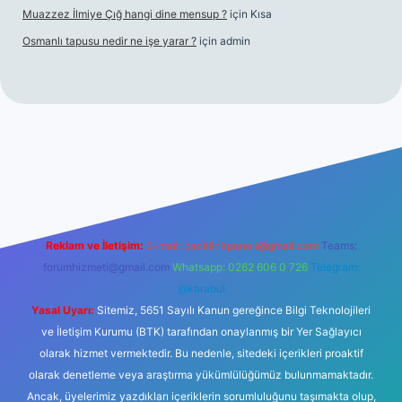
Muazzez İlmiye Çığ hangi dine mensup ?
için
Kısa
Osmanlı tapusu nedir ne işe yarar ?
için
admin
et yeni giriş
Betexper giriş adresi
betexper.xyz
m elexbet
Reklam ve İletişim:
E-mail:
backlinkpaneli@gmail.com
Teams:
forumhizmeti@gmail.com
Whatsapp: 0262 606 0 726
Telegram:
@karabul
Yasal Uyarı:
Sitemiz, 5651 Sayılı Kanun gereğince Bilgi Teknolojileri
ve İletişim Kurumu (BTK) tarafından onaylanmış bir Yer Sağlayıcı
olarak hizmet vermektedir. Bu nedenle, sitedeki içerikleri proaktif
olarak denetleme veya araştırma yükümlülüğümüz bulunmamaktadır.
Ancak, üyelerimiz yazdıkları içeriklerin sorumluluğunu taşımakta olup,