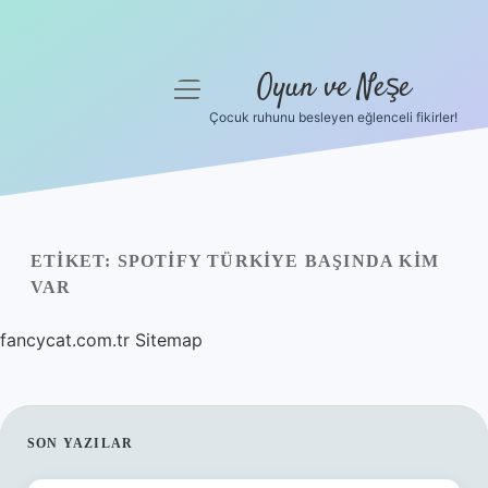
Oyun ve Neşe
menüyü
aç
Çocuk ruhunu besleyen eğlenceli fikirler!
Anasayfa
Gizlilik Politikası
Yasal Uyarı
ETIKET:
SPOTIFY TÜRKIYE BAŞINDA KIM
VAR
Hakkımızda
fancycat.com.tr
Sitemap
SIDEBAR
SON YAZILAR