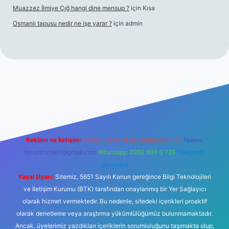
Muazzez İlmiye Çığ hangi dine mensup ?
için
Kısa
Osmanlı tapusu nedir ne işe yarar ?
için
admin
t yeni giriş
Betexper giriş adresi
betexper.xyz
m elexbet
Reklam ve İletişim:
E-mail:
backlinkpaneli@gmail.com
Teams:
forumhizmeti@gmail.com
Whatsapp: 0262 606 0 726
Telegram:
@karabul
Yasal Uyarı:
Sitemiz, 5651 Sayılı Kanun gereğince Bilgi Teknolojileri
ve İletişim Kurumu (BTK) tarafından onaylanmış bir Yer Sağlayıcı
olarak hizmet vermektedir. Bu nedenle, sitedeki içerikleri proaktif
olarak denetleme veya araştırma yükümlülüğümüz bulunmamaktadır.
Ancak, üyelerimiz yazdıkları içeriklerin sorumluluğunu taşımakta olup,