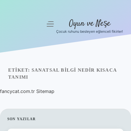
Oyun ve Neşe
menüyü
aç
Çocuk ruhunu besleyen eğlenceli fikirler!
Anasayfa
Gizlilik Politikası
Yasal Uyarı
ETIKET:
SANATSAL BILGI NEDIR KISACA
TANIMI
Hakkımızda
fancycat.com.tr
Sitemap
SIDEBAR
SON YAZILAR