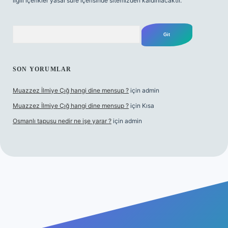
ilgili içerikler yasal süre içerisinde sitemizden kaldırılacaktır.
Arama
SON YORUMLAR
Muazzez İlmiye Çığ hangi dine mensup ?
için
admin
Muazzez İlmiye Çığ hangi dine mensup ?
için
Kısa
Osmanlı tapusu nedir ne işe yarar ?
için
admin
t yeni giriş
Betexper giriş adresi
betexper.xyz
m elexbet