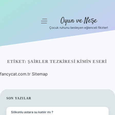
Oyun ve Neşe
menüyü
aç
Çocuk ruhunu besleyen eğlenceli fikirler!
Anasayfa
Gizlilik Politikası
Yasal Uyarı
ETIKET:
ŞAIRLER TEZKIRESI KIMIN ESERI
Hakkımızda
fancycat.com.tr
Sitemap
SIDEBAR
SON YAZILAR
Silikonlu astara su katılır mı ?