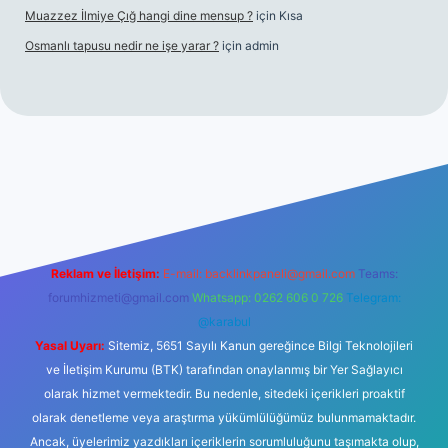
Muazzez İlmiye Çığ hangi dine mensup ?
için
Kısa
Osmanlı tapusu nedir ne işe yarar ?
için
admin
et yeni giriş
Betexper giriş adresi
betexper.xyz
m elexbet
Reklam ve İletişim:
E-mail:
backlinkpaneli@gmail.com
Teams:
forumhizmeti@gmail.com
Whatsapp: 0262 606 0 726
Telegram:
@karabul
Yasal Uyarı:
Sitemiz, 5651 Sayılı Kanun gereğince Bilgi Teknolojileri
ve İletişim Kurumu (BTK) tarafından onaylanmış bir Yer Sağlayıcı
olarak hizmet vermektedir. Bu nedenle, sitedeki içerikleri proaktif
olarak denetleme veya araştırma yükümlülüğümüz bulunmamaktadır.
Ancak, üyelerimiz yazdıkları içeriklerin sorumluluğunu taşımakta olup,