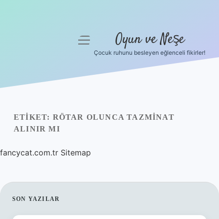
Oyun ve Neşe
menüyü
aç
Çocuk ruhunu besleyen eğlenceli fikirler!
Anasayfa
Gizlilik Politikası
Yasal Uyarı
ETIKET:
RÖTAR OLUNCA TAZMINAT
ALINIR MI
Hakkımızda
fancycat.com.tr
Sitemap
SIDEBAR
SON YAZILAR