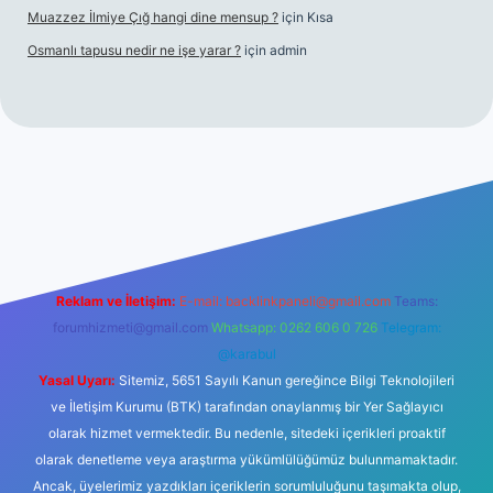
Muazzez İlmiye Çığ hangi dine mensup ?
için
Kısa
Osmanlı tapusu nedir ne işe yarar ?
için
admin
t yeni giriş
Betexper giriş adresi
betexper.xyz
m elexbet
Reklam ve İletişim:
E-mail:
backlinkpaneli@gmail.com
Teams:
forumhizmeti@gmail.com
Whatsapp: 0262 606 0 726
Telegram:
@karabul
Yasal Uyarı:
Sitemiz, 5651 Sayılı Kanun gereğince Bilgi Teknolojileri
ve İletişim Kurumu (BTK) tarafından onaylanmış bir Yer Sağlayıcı
olarak hizmet vermektedir. Bu nedenle, sitedeki içerikleri proaktif
olarak denetleme veya araştırma yükümlülüğümüz bulunmamaktadır.
Ancak, üyelerimiz yazdıkları içeriklerin sorumluluğunu taşımakta olup,