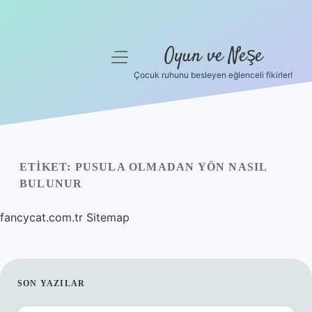
Oyun ve Neşe
menüyü
aç
Çocuk ruhunu besleyen eğlenceli fikirler!
Anasayfa
Gizlilik Politikası
Yasal Uyarı
ETIKET:
PUSULA OLMADAN YÖN NASIL
BULUNUR
Hakkımızda
fancycat.com.tr
Sitemap
SIDEBAR
SON YAZILAR