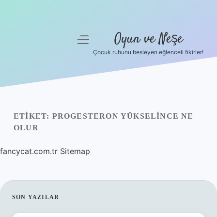
Oyun ve Neşe
menüyü
aç
Çocuk ruhunu besleyen eğlenceli fikirler!
Anasayfa
Gizlilik Politikası
Yasal Uyarı
ETIKET:
PROGESTERON YÜKSELINCE NE
OLUR
Hakkımızda
fancycat.com.tr
Sitemap
SIDEBAR
SON YAZILAR