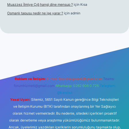
Muazzez İlmiye Çığ hangi dine mensup ?
için
Kısa
Osmanlı tapusu nedir ne işe yarar ?
için
admin
t yeni giriş
Betexper giriş adresi
betexper.xyz
m elexbet
Reklam ve İletişim:
E-mail:
backlinkpaneli@gmail.com
Teams:
forumhizmeti@gmail.com
Whatsapp: 0262 606 0 726
Telegram:
@karabul
Yasal Uyarı:
Sitemiz, 5651 Sayılı Kanun gereğince Bilgi Teknolojileri
ve İletişim Kurumu (BTK) tarafından onaylanmış bir Yer Sağlayıcı
olarak hizmet vermektedir. Bu nedenle, sitedeki içerikleri proaktif
olarak denetleme veya araştırma yükümlülüğümüz bulunmamaktadır.
Ancak, üyelerimiz yazdıkları içeriklerin sorumluluğunu taşımakta olup,