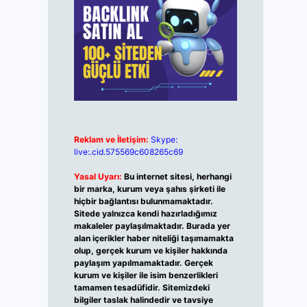
Reklam ve İletişim:
Skype:
live:.cid.575569c608265c69
Yasal Uyarı:
Bu internet sitesi, herhangi
bir marka, kurum veya şahıs şirketi ile
hiçbir bağlantısı bulunmamaktadır.
Sitede yalnızca kendi hazırladığımız
makaleler paylaşılmaktadır. Burada yer
alan içerikler haber niteliği taşımamakta
olup, gerçek kurum ve kişiler hakkında
paylaşım yapılmamaktadır. Gerçek
kurum ve kişiler ile isim benzerlikleri
tamamen tesadüfidir. Sitemizdeki
bilgiler taslak halindedir ve tavsiye