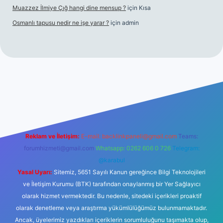
Muazzez İlmiye Çığ hangi dine mensup ?
için
Kısa
Osmanlı tapusu nedir ne işe yarar ?
için
admin
no
ilbet yeni giriş
Betexper giriş adresi
betexper.xyz
m elexbe
Reklam ve İletişim:
E-mail:
backlinkpaneli@gmail.com
Teams:
forumhizmeti@gmail.com
Whatsapp: 0262 606 0 726
Telegram:
@karabul
Yasal Uyarı:
Sitemiz, 5651 Sayılı Kanun gereğince Bilgi Teknolojileri
ve İletişim Kurumu (BTK) tarafından onaylanmış bir Yer Sağlayıcı
olarak hizmet vermektedir. Bu nedenle, sitedeki içerikleri proaktif
olarak denetleme veya araştırma yükümlülüğümüz bulunmamaktadır.
Ancak, üyelerimiz yazdıkları içeriklerin sorumluluğunu taşımakta olup,