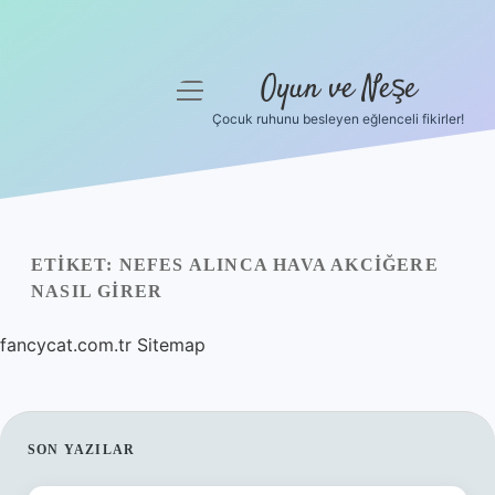
Oyun ve Neşe
menüyü
aç
Çocuk ruhunu besleyen eğlenceli fikirler!
Anasayfa
Gizlilik Politikası
Yasal Uyarı
ETIKET:
NEFES ALINCA HAVA AKCIĞERE
NASIL GIRER
Hakkımızda
fancycat.com.tr
Sitemap
SIDEBAR
SON YAZILAR