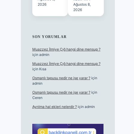
2026
Ağustos 8,
2026
SON YORUMLAR
Muazzez İlmiye Çığ hangi dine mensup ?
için
admin
Muazzez İlmiye Çığ hangi dine mensup ?
için
Kısa
Osmanlı tapusu nedir ne işe yarar ?
için
admin
Osmanlı tapusu nedir ne işe yarar ?
için
Ceren
Ayrılma hal ekleri nelerdir ?
için
admin