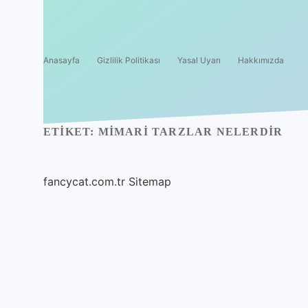
Anasayfa
Gizlilik Politikası
Yasal Uyarı
Hakkımızda
ETIKET:
MIMARI TARZLAR NELERDIR
fancycat.com.tr
Sitemap