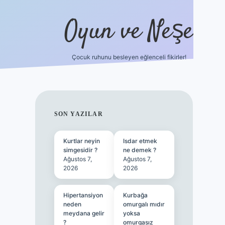
Oyun ve Neşe
Çocuk ruhunu besleyen eğlenceli fikirler!
betci
vdcasino güncel giriş
ilbet casino
ilbet yeni giriş
SIDEBAR
SON YAZILAR
Kurtlar neyin
Isdar etmek
simgesidir ?
ne demek ?
Ağustos 7,
Ağustos 7,
2026
2026
Hipertansiyon
Kurbağa
neden
omurgalı mıdır
meydana gelir
yoksa
?
omurgasız