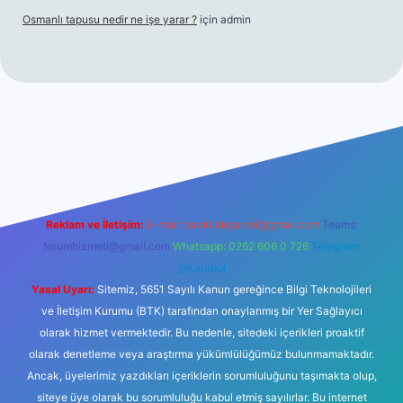
Osmanlı tapusu nedir ne işe yarar ?
için
admin
et yeni giriş
Betexper giriş adresi
betexper.xyz
m elexbet
Reklam ve İletişim:
E-mail:
backlinkpaneli@gmail.com
Teams:
forumhizmeti@gmail.com
Whatsapp: 0262 606 0 726
Telegram:
@karabul
Yasal Uyarı:
Sitemiz, 5651 Sayılı Kanun gereğince Bilgi Teknolojileri
ve İletişim Kurumu (BTK) tarafından onaylanmış bir Yer Sağlayıcı
olarak hizmet vermektedir. Bu nedenle, sitedeki içerikleri proaktif
olarak denetleme veya araştırma yükümlülüğümüz bulunmamaktadır.
Ancak, üyelerimiz yazdıkları içeriklerin sorumluluğunu taşımakta olup,
siteye üye olarak bu sorumluluğu kabul etmiş sayılırlar. Bu internet