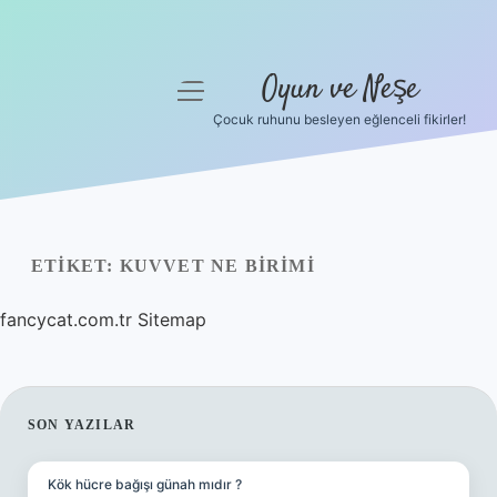
Oyun ve Neşe
menüyü
aç
Çocuk ruhunu besleyen eğlenceli fikirler!
Anasayfa
Gizlilik Politikası
Yasal Uyarı
ETIKET:
KUVVET NE BIRIMI
Hakkımızda
fancycat.com.tr
Sitemap
SIDEBAR
SON YAZILAR
Kök hücre bağışı günah mıdır ?