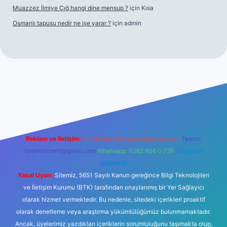
Muazzez İlmiye Çığ hangi dine mensup ?
için
Kısa
Osmanlı tapusu nedir ne işe yarar ?
için
admin
et yeni giriş
Betexper giriş adresi
betexper.xyz
m elexbet
Reklam ve İletişim:
E-mail:
backlinkpaneli@gmail.com
Teams:
forumhizmeti@gmail.com
Whatsapp: 0262 606 0 726
Telegram:
@karabul
Yasal Uyarı:
Sitemiz, 5651 Sayılı Kanun gereğince Bilgi Teknolojileri
ve İletişim Kurumu (BTK) tarafından onaylanmış bir Yer Sağlayıcı
olarak hizmet vermektedir. Bu nedenle, sitedeki içerikleri proaktif
olarak denetleme veya araştırma yükümlülüğümüz bulunmamaktadır.
Ancak, üyelerimiz yazdıkları içeriklerin sorumluluğunu taşımakta olup,