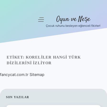
Oyun ve Neşe
menüyü
aç
Çocuk ruhunu besleyen eğlenceli fikirler!
Anasayfa
Gizlilik Politikası
Yasal Uyarı
ETIKET:
KORELILER HANGI TÜRK
DIZILERINI IZLIYOR
Hakkımızda
fancycat.com.tr
Sitemap
SIDEBAR
SON YAZILAR