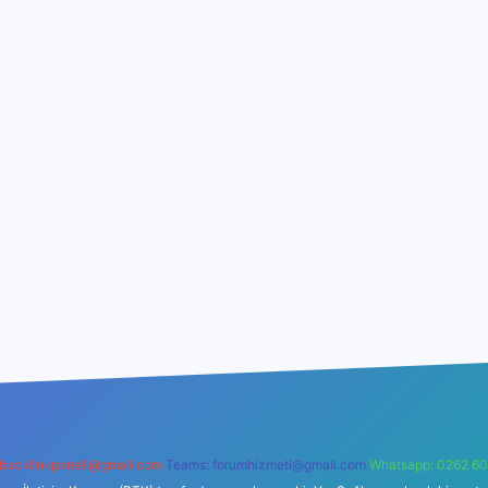
backlinkpaneli@gmail.com
Teams:
forumhizmeti@gmail.com
Whatsapp: 0262 60