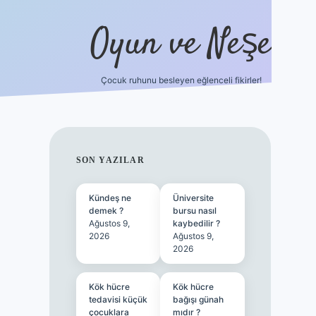
Oyun ve Neşe
Çocuk ruhunu besleyen eğlenceli fikirler!
betci
vdcasino güncel giriş
ilbet casino
ilbet yeni giriş
SIDEBAR
SON YAZILAR
Kündeş ne
Üniversite
demek ?
bursu nasıl
Ağustos 9,
kaybedilir ?
2026
Ağustos 9,
2026
Kök hücre
Kök hücre
tedavisi küçük
bağışı günah
çocuklara
mıdır ?