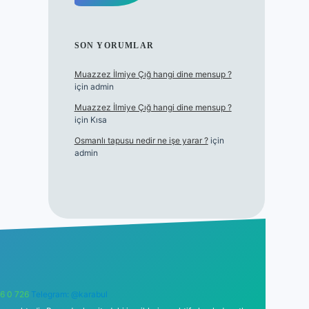
SON YORUMLAR
Muazzez İlmiye Çığ hangi dine mensup ?
için
admin
Muazzez İlmiye Çığ hangi dine mensup ?
için
Kısa
Osmanlı tapusu nedir ne işe yarar ?
için
admin
6 0 726
Telegram: @karabul