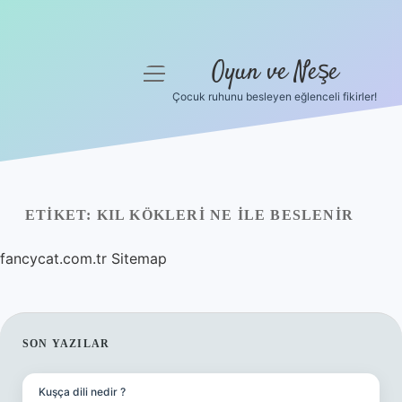
Oyun ve Neşe
menüyü
aç
Çocuk ruhunu besleyen eğlenceli fikirler!
Anasayfa
Gizlilik Politikası
Yasal Uyarı
ETIKET:
KIL KÖKLERI NE ILE BESLENIR
Hakkımızda
fancycat.com.tr
Sitemap
SIDEBAR
SON YAZILAR
Kuşça dili nedir ?