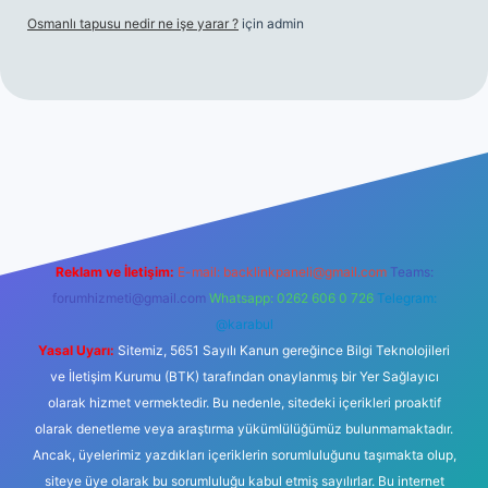
Osmanlı tapusu nedir ne işe yarar ?
için
admin
t yeni giriş
Betexper giriş adresi
betexper.xyz
m elexbet
Reklam ve İletişim:
E-mail:
backlinkpaneli@gmail.com
Teams:
forumhizmeti@gmail.com
Whatsapp: 0262 606 0 726
Telegram:
@karabul
Yasal Uyarı:
Sitemiz, 5651 Sayılı Kanun gereğince Bilgi Teknolojileri
ve İletişim Kurumu (BTK) tarafından onaylanmış bir Yer Sağlayıcı
olarak hizmet vermektedir. Bu nedenle, sitedeki içerikleri proaktif
olarak denetleme veya araştırma yükümlülüğümüz bulunmamaktadır.
Ancak, üyelerimiz yazdıkları içeriklerin sorumluluğunu taşımakta olup,
siteye üye olarak bu sorumluluğu kabul etmiş sayılırlar. Bu internet