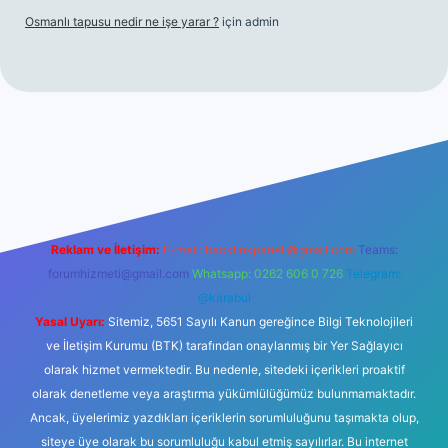
Osmanlı tapusu nedir ne işe yarar ?
için
admin
t yeni giriş
Betexper giriş adresi
betexper.xyz
m elexbet
Reklam ve İletişim:
E-mail:
backlinkpaneli@gmail.com
Teams:
forumhizmeti@gmail.com
Whatsapp: 0262 606 0 726
Telegram:
@karabul
Yasal Uyarı:
Sitemiz, 5651 Sayılı Kanun gereğince Bilgi Teknolojileri
ve İletişim Kurumu (BTK) tarafından onaylanmış bir Yer Sağlayıcı
olarak hizmet vermektedir. Bu nedenle, sitedeki içerikleri proaktif
olarak denetleme veya araştırma yükümlülüğümüz bulunmamaktadır.
Ancak, üyelerimiz yazdıkları içeriklerin sorumluluğunu taşımakta olup,
siteye üye olarak bu sorumluluğu kabul etmiş sayılırlar. Bu internet