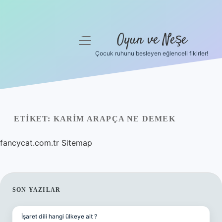
Oyun ve Neşe
menüyü
aç
Çocuk ruhunu besleyen eğlenceli fikirler!
Anasayfa
Gizlilik Politikası
Yasal Uyarı
ETIKET:
KARIM ARAPÇA NE DEMEK
Hakkımızda
fancycat.com.tr
Sitemap
SIDEBAR
SON YAZILAR
İşaret dili hangi ülkeye ait ?