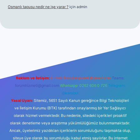
Osmanlı tapusu nedir ne işe yarar ?
için
admin
t yeni giriş
Betexper giriş adresi
betexper.xyz
m elexbet
Reklam ve İletişim:
E-mail:
backlinkpaneli@gmail.com
Teams:
forumhizmeti@gmail.com
Whatsapp: 0262 606 0 726
Telegram:
@karabul
Yasal Uyarı:
Sitemiz, 5651 Sayılı Kanun gereğince Bilgi Teknolojileri
ve İletişim Kurumu (BTK) tarafından onaylanmış bir Yer Sağlayıcı
olarak hizmet vermektedir. Bu nedenle, sitedeki içerikleri proaktif
olarak denetleme veya araştırma yükümlülüğümüz bulunmamaktadır.
Ancak, üyelerimiz yazdıkları içeriklerin sorumluluğunu taşımakta olup,
siteye üye olarak bu sorumluluğu kabul etmiş sayılırlar. Bu internet