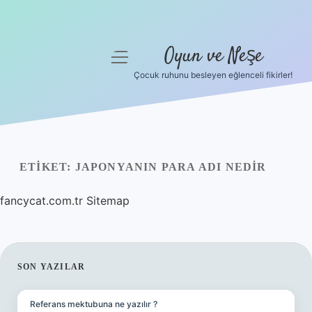
Oyun ve Neşe
menüyü
aç
Çocuk ruhunu besleyen eğlenceli fikirler!
Anasayfa
Gizlilik Politikası
Yasal Uyarı
ETIKET:
JAPONYANIN PARA ADI NEDIR
Hakkımızda
fancycat.com.tr
Sitemap
SIDEBAR
SON YAZILAR
Referans mektubuna ne yazılır ?