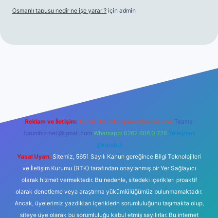
Osmanlı tapusu nedir ne işe yarar ?
için
admin
et yeni giriş
Betexper giriş adresi
betexper.xyz
m elexbet
Reklam ve İletişim:
E-mail:
backlinkpaneli@gmail.com
Teams:
forumhizmeti@gmail.com
Whatsapp: 0262 606 0 726
Telegram:
@karabul
Yasal Uyarı:
Sitemiz, 5651 Sayılı Kanun gereğince Bilgi Teknolojileri
ve İletişim Kurumu (BTK) tarafından onaylanmış bir Yer Sağlayıcı
olarak hizmet vermektedir. Bu nedenle, sitedeki içerikleri proaktif
olarak denetleme veya araştırma yükümlülüğümüz bulunmamaktadır.
Ancak, üyelerimiz yazdıkları içeriklerin sorumluluğunu taşımakta olup,
siteye üye olarak bu sorumluluğu kabul etmiş sayılırlar. Bu internet