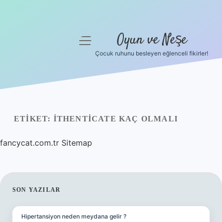
Oyun ve Neşe
menüyü
aç
Çocuk ruhunu besleyen eğlenceli fikirler!
Anasayfa
Gizlilik Politikası
Yasal Uyarı
ETIKET:
ITHENTICATE KAÇ OLMALI
Hakkımızda
fancycat.com.tr
Sitemap
SIDEBAR
SON YAZILAR
Hipertansiyon neden meydana gelir ?