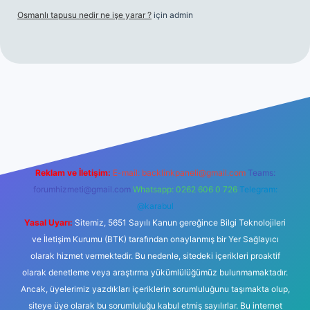
Osmanlı tapusu nedir ne işe yarar ?
için
admin
iriş
ilbet casino
ilbet yeni giriş
Betexper giriş adresi
betexper
Reklam ve İletişim:
E-mail:
backlinkpaneli@gmail.com
Teams:
forumhizmeti@gmail.com
Whatsapp: 0262 606 0 726
Telegram:
@karabul
Yasal Uyarı:
Sitemiz, 5651 Sayılı Kanun gereğince Bilgi Teknolojileri
ve İletişim Kurumu (BTK) tarafından onaylanmış bir Yer Sağlayıcı
olarak hizmet vermektedir. Bu nedenle, sitedeki içerikleri proaktif
olarak denetleme veya araştırma yükümlülüğümüz bulunmamaktadır.
Ancak, üyelerimiz yazdıkları içeriklerin sorumluluğunu taşımakta olup,
siteye üye olarak bu sorumluluğu kabul etmiş sayılırlar. Bu internet