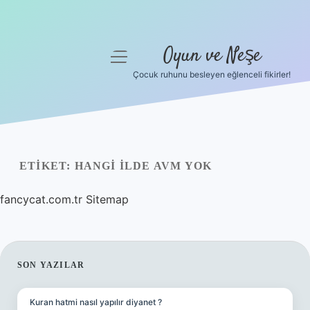
Oyun ve Neşe
menüyü
aç
Çocuk ruhunu besleyen eğlenceli fikirler!
Anasayfa
Gizlilik Politikası
Yasal Uyarı
ETIKET:
HANGI ILDE AVM YOK
Hakkımızda
fancycat.com.tr
Sitemap
SIDEBAR
SON YAZILAR
Kuran hatmi nasıl yapılır diyanet ?