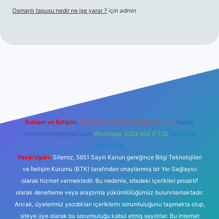
Osmanlı tapusu nedir ne işe yarar ?
için
admin
t yeni giriş
Betexper giriş adresi
betexper.xyz
m elexbet
Reklam ve İletişim:
E-mail:
backlinkpaneli@gmail.com
Teams:
forumhizmeti@gmail.com
Whatsapp: 0262 606 0 726
Telegram:
@karabul
Yasal Uyarı:
Sitemiz, 5651 Sayılı Kanun gereğince Bilgi Teknolojileri
ve İletişim Kurumu (BTK) tarafından onaylanmış bir Yer Sağlayıcı
olarak hizmet vermektedir. Bu nedenle, sitedeki içerikleri proaktif
olarak denetleme veya araştırma yükümlülüğümüz bulunmamaktadır.
Ancak, üyelerimiz yazdıkları içeriklerin sorumluluğunu taşımakta olup,
siteye üye olarak bu sorumluluğu kabul etmiş sayılırlar. Bu internet