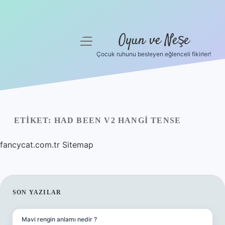
Oyun ve Neşe
menüyü
aç
Çocuk ruhunu besleyen eğlenceli fikirler!
Anasayfa
Gizlilik Politikası
Yasal Uyarı
ETIKET:
HAD BEEN V2 HANGI TENSE
Hakkımızda
fancycat.com.tr
Sitemap
SIDEBAR
SON YAZILAR
Mavi rengin anlamı nedir ?