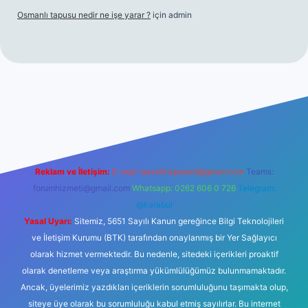
Osmanlı tapusu nedir ne işe yarar ?
için
admin
t yeni giriş
Betexper giriş adresi
betexper.xyz
m elexbet
Reklam ve İletişim:
E-mail:
backlinkpaneli@gmail.com
Teams:
forumhizmeti@gmail.com
Whatsapp: 0262 606 0 726
Telegram:
@karabul
Yasal Uyarı:
Sitemiz, 5651 Sayılı Kanun gereğince Bilgi Teknolojileri
ve İletişim Kurumu (BTK) tarafından onaylanmış bir Yer Sağlayıcı
olarak hizmet vermektedir. Bu nedenle, sitedeki içerikleri proaktif
olarak denetleme veya araştırma yükümlülüğümüz bulunmamaktadır.
Ancak, üyelerimiz yazdıkları içeriklerin sorumluluğunu taşımakta olup,
siteye üye olarak bu sorumluluğu kabul etmiş sayılırlar. Bu internet