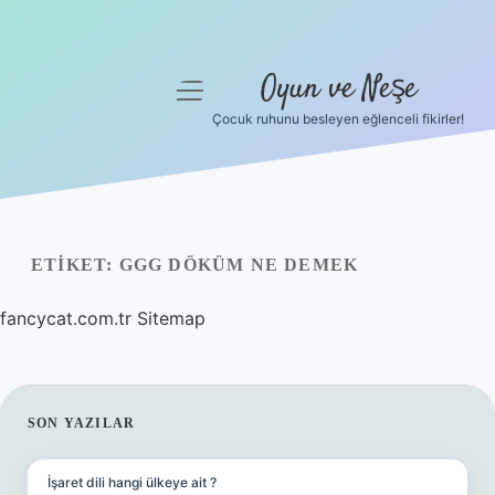
Oyun ve Neşe
menüyü
aç
Çocuk ruhunu besleyen eğlenceli fikirler!
Anasayfa
Gizlilik Politikası
Yasal Uyarı
ETIKET:
GGG DÖKÜM NE DEMEK
Hakkımızda
fancycat.com.tr
Sitemap
SIDEBAR
SON YAZILAR
İşaret dili hangi ülkeye ait ?