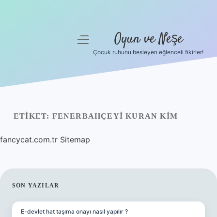
Oyun ve Neşe
menüyü
aç
Çocuk ruhunu besleyen eğlenceli fikirler!
Anasayfa
Gizlilik Politikası
Yasal Uyarı
ETIKET:
FENERBAHÇEYI KURAN KIM
Hakkımızda
fancycat.com.tr
Sitemap
SIDEBAR
SON YAZILAR
E-devlet hat taşıma onayı nasıl yapılır ?