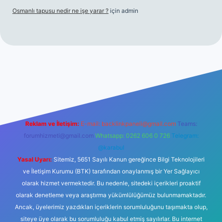
Osmanlı tapusu nedir ne işe yarar ?
için
admin
t yeni giriş
Betexper giriş adresi
betexper.xyz
m elexbet
Reklam ve İletişim:
E-mail:
backlinkpaneli@gmail.com
Teams:
forumhizmeti@gmail.com
Whatsapp: 0262 606 0 726
Telegram:
@karabul
Yasal Uyarı:
Sitemiz, 5651 Sayılı Kanun gereğince Bilgi Teknolojileri
ve İletişim Kurumu (BTK) tarafından onaylanmış bir Yer Sağlayıcı
olarak hizmet vermektedir. Bu nedenle, sitedeki içerikleri proaktif
olarak denetleme veya araştırma yükümlülüğümüz bulunmamaktadır.
Ancak, üyelerimiz yazdıkları içeriklerin sorumluluğunu taşımakta olup,
siteye üye olarak bu sorumluluğu kabul etmiş sayılırlar. Bu internet