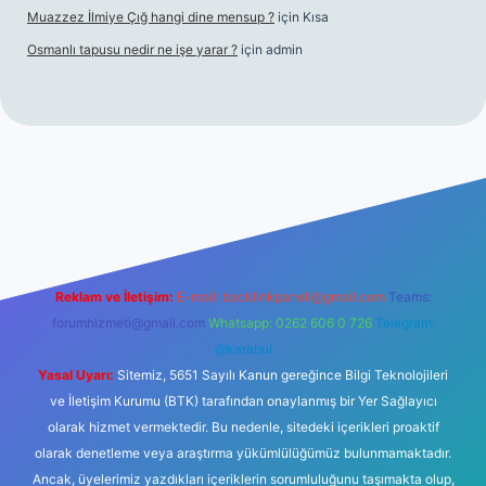
Muazzez İlmiye Çığ hangi dine mensup ?
için
Kısa
Osmanlı tapusu nedir ne işe yarar ?
için
admin
riş
ilbet casino
ilbet yeni giriş
Betexper giriş adresi
betexper.
Reklam ve İletişim:
E-mail:
backlinkpaneli@gmail.com
Teams:
forumhizmeti@gmail.com
Whatsapp: 0262 606 0 726
Telegram:
@karabul
Yasal Uyarı:
Sitemiz, 5651 Sayılı Kanun gereğince Bilgi Teknolojileri
ve İletişim Kurumu (BTK) tarafından onaylanmış bir Yer Sağlayıcı
olarak hizmet vermektedir. Bu nedenle, sitedeki içerikleri proaktif
olarak denetleme veya araştırma yükümlülüğümüz bulunmamaktadır.
Ancak, üyelerimiz yazdıkları içeriklerin sorumluluğunu taşımakta olup,