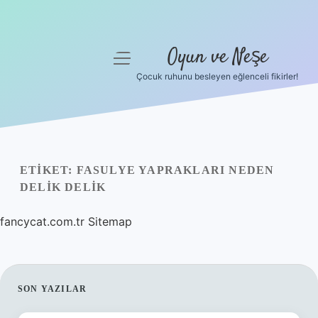
Oyun ve Neşe
menüyü
aç
Çocuk ruhunu besleyen eğlenceli fikirler!
Anasayfa
Gizlilik Politikası
Yasal Uyarı
ETIKET:
FASULYE YAPRAKLARI NEDEN
DELIK DELIK
Hakkımızda
fancycat.com.tr
Sitemap
SIDEBAR
SON YAZILAR