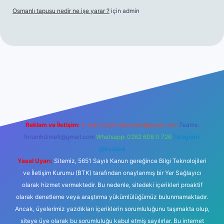
Osmanlı tapusu nedir ne işe yarar ?
için
admin
giriş
ilbet casino
ilbet yeni giriş
Betexper giriş adresi
betexpe
Reklam ve İletişim:
E-mail:
backlinkpaneli@gmail.com
Teams:
forumhizmeti@gmail.com
Whatsapp: 0262 606 0 726
Telegram:
@karabul
Yasal Uyarı:
Sitemiz, 5651 Sayılı Kanun gereğince Bilgi Teknolojileri
ve İletişim Kurumu (BTK) tarafından onaylanmış bir Yer Sağlayıcı
olarak hizmet vermektedir. Bu nedenle, sitedeki içerikleri proaktif
olarak denetleme veya araştırma yükümlülüğümüz bulunmamaktadır.
Ancak, üyelerimiz yazdıkları içeriklerin sorumluluğunu taşımakta olup,
siteye üye olarak bu sorumluluğu kabul etmiş sayılırlar. Bu internet