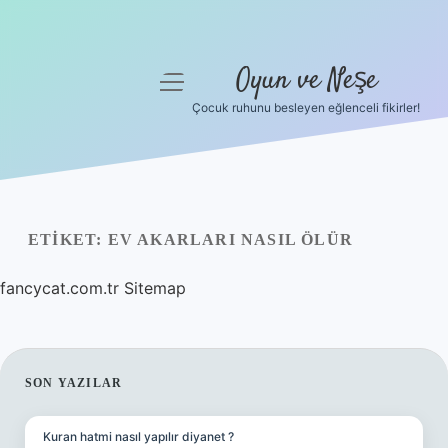
Oyun ve Neşe
menüyü
aç
Çocuk ruhunu besleyen eğlenceli fikirler!
Anasayfa
Gizlilik Politikası
Yasal Uyarı
ETIKET:
EV AKARLARI NASIL ÖLÜR
Hakkımızda
fancycat.com.tr
Sitemap
SIDEBAR
SON YAZILAR
Kuran hatmi nasıl yapılır diyanet ?