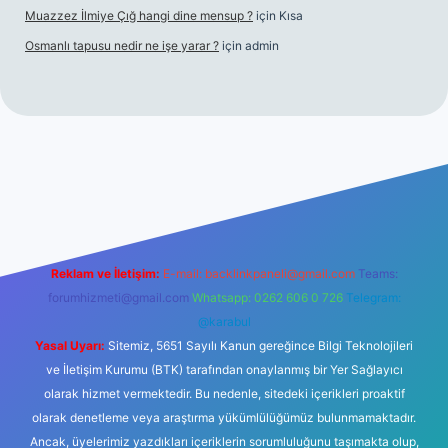
Muazzez İlmiye Çığ hangi dine mensup ?
için
Kısa
Osmanlı tapusu nedir ne işe yarar ?
için
admin
o
ilbet yeni giriş
Betexper giriş adresi
betexper.xyz
m elexbet
Reklam ve İletişim:
E-mail:
backlinkpaneli@gmail.com
Teams:
forumhizmeti@gmail.com
Whatsapp: 0262 606 0 726
Telegram:
@karabul
Yasal Uyarı:
Sitemiz, 5651 Sayılı Kanun gereğince Bilgi Teknolojileri
ve İletişim Kurumu (BTK) tarafından onaylanmış bir Yer Sağlayıcı
olarak hizmet vermektedir. Bu nedenle, sitedeki içerikleri proaktif
olarak denetleme veya araştırma yükümlülüğümüz bulunmamaktadır.
Ancak, üyelerimiz yazdıkları içeriklerin sorumluluğunu taşımakta olup,