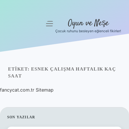
Oyun ve Neşe
menüyü
aç
Çocuk ruhunu besleyen eğlenceli fikirler!
Anasayfa
Gizlilik Politikası
Yasal Uyarı
ETIKET:
ESNEK ÇALIŞMA HAFTALIK KAÇ
SAAT
Hakkımızda
fancycat.com.tr
Sitemap
SIDEBAR
SON YAZILAR